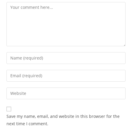
Comment
Enter
your
name
Enter
or
your
username
email
Enter
to
address
your
comment
to
website
comment
URL
Save my name, email, and website in this browser for the
(optional)
next time I comment.