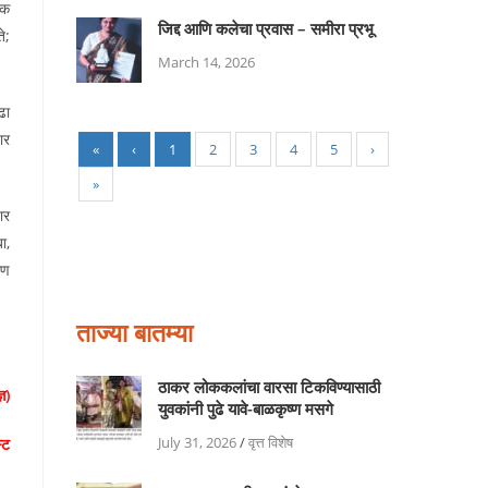
िक
जिद्द आणि कलेचा प्रवास – समीरा प्रभू
े;
March 14, 2026
ढा
ार
«
‹
1
2
3
4
5
›
»
ार
ा,
ाण
ताज्या बातम्या
ठाकर लोककलांचा वारसा टिकविण्यासाठी
ञ)
युवकांनी पुढे यावे-बाळकृष्ण मसगे
July 31, 2026
/
वृत्त विशेष
्ट