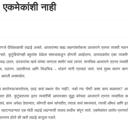
एकमेकांशी नाही
णजे दीर्घकाळाची लढाई असते. आजाराच्या बाह्य लक्षणांबरोबरच आजाराने त्रस्त व्यक्ती भावन
े. कुटुंबियांनाही बहुतांश वेळेला समाजाकडून होणारी अवहेलना, उत्पादकतेत एका व्यक्ती
चढ-उतार, उपचारांचा खर्च यांच्या ताणाला सामोरं जावं लागतं. मानसिक आजाराने त्रस्त व्यक्ती
व, दडपण, उदासीनता आणि चिडचिड – भांडणं यांनी ग्रासलं जातं. याचं मुख्य कारण म्हण
ी आपली असमर्थता.
म करतेयस/करतोयस, एवढं कसं लक्षात येत नाही?, नको त्या गोष्टी कशा काय कळतात?’ अ
ात होते. कुटुंबातल्या इतर व्यक्तींची आपापसात सुद्धा बरेचदा आजाराने त्रस्त व्यक्तीला क
ोलावं, काय अपेक्षा ठेवाव्यात, कोणती कामं सांगावीत, त्याला कसं समजवावं, त्याची औषधं आणि इ
्या रहाटगाडग्यात एक मोठी लढाई लढण्याची ताकद कधीच संपून जाते. एकमेकांवर आरोप-प्रत्यार
अपव्यय होतो की खरी लढाई बाजूला पडते.