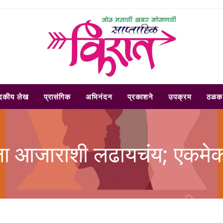
ादकीय लेख
प्रासंगिक
अभिनंदन
प्रकाशने
उपक्रम
ठळक 
ा आजाराशी लढायचंय; एकमेका