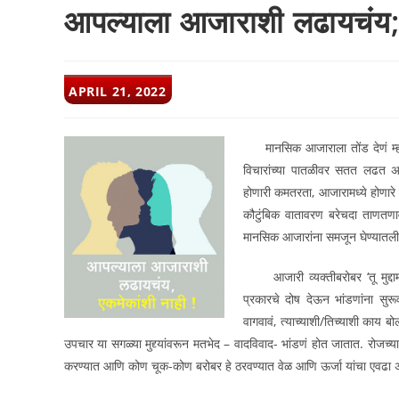
आपल्याला आजाराशी लढायचंय; 
POST
APRIL 21, 2022
PUBLISHED:
मानसिक आजाराला तोंड देणं म्ह
विचारांच्या पातळीवर सतत लढत असत
होणारी कमतरता, आजारामध्ये होणारे 
कौटुंबिक वातावरण बरेचदा ताणतणा
मानसिक आजारांना समजून घेण्यातल
आजारी व्यक्तीबरोबर ‘तू मुद्दा
प्रकारचे दोष देऊन भांडणांना सुरूव
वागवावं, त्याच्याशी/तिच्याशी काय ब
उपचार या सगळ्या मुद्द्यांवरून मतभेद – वादविवाद- भांडणं होत जातात. रोजच
करण्यात आणि कोण चूक-कोण बरोबर हे ठरवण्यात वेळ आणि ऊर्जा यांचा एवढा 