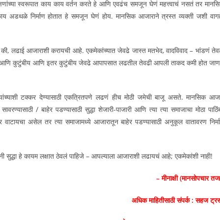
च्या स्वरूपात काय काय वर्तन करते हे आणि एवढंच समजून घेणं महत्त्वाचं नसतं तर मानस
त, काय अडथळे निर्माण होतात हे समजून घेणं होय. मानसिक आजाराने त्रस्त व्यक्ती जशी वागत
जे की, लढाई आजाराशी करायची आहे. एकमेकांच्यात जेवढे जास्त मतभेद, वादविवाद – भांडणं तेव
ी आणि कुटुंबीय आणि इतर कुटुंबीय जेवढे आपापसात लढतील तेवढी आपली ताकद कमी होत जाण
्याशी टक्कर देण्यासाठी एकत्रितपणे लढणं हीच मोठी जमेची बाजू असते. मानसिक आज
वरण्यासाठी / बाहेर पडण्यासाठी सुद्धा शेजारी-पाजारी आणि त्या त्या समाजाचा मोठा पाठिंब
आधार वाटायचा असेल तर त्या समाजामध्ये आजारातून बाहेर पडण्यासाठी अनुकूल वातावरण निर्म
सुद्धा हे कायम लक्षात ठेवलं पाहिजे – आपल्याला आजाराशी लढायचं आहे; एकमेकांशी नाही!
– मीनाक्षी (मानसोपचार तज्ज्
अधिक माहितीसाठी संपर्क : सहज ट्रस