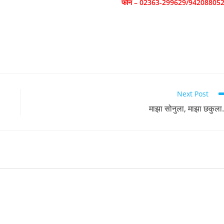
फोन – 02363-299629/94208805
Next Post
माझा सोनुला, माझा छकुल