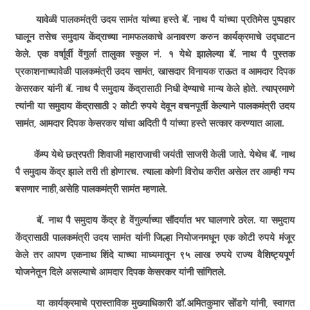
यावेळी पालकमंत्री उदय सामंत यांच्या हस्ते बॅ. नाथ पै यांच्या प्रतिमेस पुष्पहार
घालून तसेच समुदाय केंद्राच्या नामफलकाचे अनावरण करुन कार्यक्रमाचे उद्घाटन
केले. एक वर्षाूर्वी वेंगुर्ला तालुका स्कुल नं. १ येथे झालेल्या बॅ. नाथ पै पुस्तक
प्रकाशनाच्यावेळी पालकमंत्री उदय सामंत
,
खासदार विनायक राऊत व आमदार दिपक
केसरकर यांनी बॅ. नाथ पै समुदाय केंद्रासाठी निधी देण्याचे मान्य केले होते. त्याप्रमाणे
त्यांनी या समुदाय केंद्रासाठी २ कोटी रुपये देवून वचनपूर्ती केल्याने पालकमंत्री उदय
सामंत
,
आमदार दिपक केसरकर यांचा अदिती पै यांच्या हस्ते सत्कार करण्यात आला.
कॅम्प येथे छत्रपती शिवाजी महाराजाची जयंती साजरी केली जाते. येथेच बॅ. नाथ
पै समुदाय केंद्र झाले तरी ती होणारच. त्याला कोणी विरोध करीत असेल तर आम्ही गप्प
बसणार नाही
,
असेहि पालकमंत्री सामंत म्हणाले.
बॅ. नाथ पै समुदाय केंद्र हे वेंगुर्ल्याच्या सौंदर्यात भर घालणारे ठरेल. या समुदाय
केंद्रासाठी पालकमंत्री उदय सामंत यांनी जिल्हा नियोजनमधून एक कोटी रुपये मंजूर
केले तर आपण एकनाथ शिंदे याच्या माध्यमातून ९५ लाख रुपये राज्य वैशिष्ट्यपूर्ण
योजनेतून दिले असल्याचे आमदार दिपक केसरकर यांनी सांगितले.
या कार्यक्रमाचे प्रास्ताविक मुख्याधिकारी डॉ.अमितकुमार सोंडगे यांनी
,
स्वागत