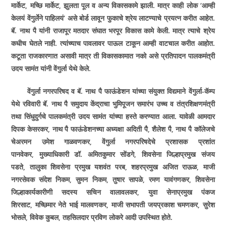
मार्केट
,
मच्छि मार्केट
,
झुलता पूल व अन्य विकासकामे झाली. मात्र काही लोक
‘
आम्ही
केलयं वेंगुर्लेने पाहिलयं
‘
असे बोर्ड लावून फुकाचे श्रेय लाटण्याचे प्रयत्न करीत आहेत.
बॅ. नाथ पै यांनी राजापूर मतदार संघात भरपूर विकास कामे केली. मात्र त्याचे श्रेय
कधीच घेतले नाही. त्यांच्याच पावलावर पाऊल टाकून आम्ही वाटचाल करीत आहोत.
कटूता राजकारणात असावी मात्र ती विकासकामात नको असे प्रतिपादन पालकमंत्री
उदय सामंत यांनी वेंगुर्ला येथे केले.
वेंगुर्ला नगरपरिषद व बॅ. नाथ पै फाऊंडेशन यांच्या संयुक्त विद्यमाने वेंगुर्ला-कॅम्प
येथे रविवारी बॅ. नाथ पै समुदाय केंद्राचा भुमिपूजन समारंभ उच्च व तंत्रशिक्षणमंत्री
तथा सिंधुदुर्गचे पालकमंत्री उदय सामंत यांच्या हस्ते करण्यात आला. यावेळी आमदार
दिपक केसरकर
,
नाथ पै फाऊंडेशनच्या अध्यक्षा अदिती पै
,
शैलेश पै
,
नाथ पै कॉलेजचे
चेअरमन उमेश गाळवणकर
,
वेंगुर्ला नगरपरिषदेचे प्रशासक प्रशांत
पानवेकर
,
मुख्याधिकारी डॉ. अमितकुमार सोंडगे
,
शिवसेना जिल्हाप्रमुख संजय
पडते
,
तालुका शिवसेना प्रमुख यशवंत परब
,
शहरप्रमुख अजित राऊळ
,
माजी
नगरसेवक संदेश निकम
,
सुमन निकम
,
तुषार सापळे
,
रमण यावंगणकर
,
शिवसेना
जिल्हाकार्यकारीणी सदस्य सचिन वालावलकर
,
युवा सेनाप्रमुख पंकज
शिरसाट
,
मच्छिमार नेते भाई मालवणकर
,
माजी सभापती जयप्रकाश चमणकर
,
सुरेश
भोसले
,
विवेक कुबल
,
तहसिलदार प्रविण लोकरे आदी उपस्थित होते.