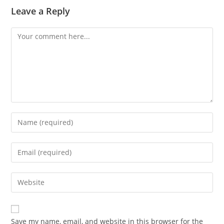
Leave a Reply
Comment
Enter
your
name
Enter
or
your
username
email
Enter
to
address
your
comment
to
website
comment
URL
Save my name, email, and website in this browser for the