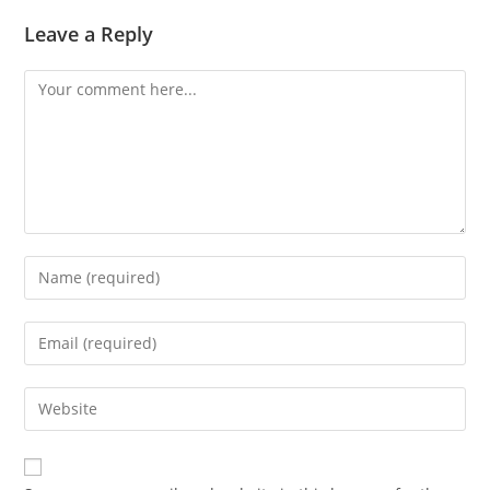
Leave a Reply
Comment
Enter
your
name
Enter
or
your
username
email
Enter
to
address
your
comment
to
website
comment
URL