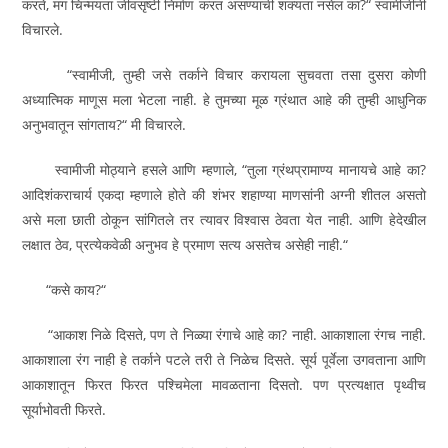
करते, मग चिन्मयता जीवसृष्टी निर्माण करत असण्याची शक्यता नसेल का?“ स्वामीजींनी
विचारले.
“स्वामीजी, तुम्ही जसे तर्काने विचार करायला सुचवता तसा दुसरा कोणी
अध्यात्मिक माणूस मला भेटला नाही. हे तुमच्या मूळ ग्रंथात आहे की तुम्ही आधुनिक
अनुभवातून सांगताय?“ मी विचारले.
स्वामीजी मोठ्याने हसले आणि म्हणाले, “तुला ग्रंथप्रामाण्य मानायचे आहे का?
आदिशंकराचार्य एकदा म्हणाले होते की शंभर शहाण्या माणसांनी अग्नी शीतल असतो
असे मला छाती ठोकून सांगितले तर त्यावर विश्‍वास ठेवता येत नाही. आणि हेदेखील
लक्षात ठेव, प्रत्येकवेळी अनुभव हे प्रमाण सत्य असतेच असेही नाही.“
“कसे काय?“
“आकाश निळे दिसते, पण ते निळ्या रंगाचे आहे का? नाही. आकाशाला रंगच नाही.
आकाशाला रंग नाही हे तर्काने पटले तरी ते निळेच दिसते. सूर्य पूर्वेला उगवताना आणि
आकाशातून फिरत फिरत पश्‍चिमेला मावळताना दिसतो. पण प्रत्यक्षात पृथ्वीच
सूर्याभोवती फिरते.