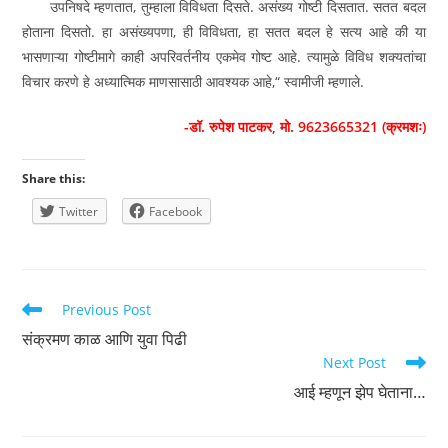
उपनिषदे म्हणतात, तुम्हाला विविधता दिसते. असंख्य गोष्टी दिसतात. सतत बदल
होताना दिसतो. हा असंख्यपणा, ही विविधता, हा सतत बदल हे सत्य आहे की या
भासणाऱ्या गोष्टीमागे काही अपरिवर्तनीय एकमेव गोष्ट आहे. त्यामुळे विविध शक्यतांचा
विचार करणे हे अध्यात्मिक माणसासाठी आवश्‍यक आहे,“ स्वामीजी म्हणाले.
-डॉ. रुपेश पाटकर, मो. 9623665321 (क्रमशः)
Share this:
Twitter
Facebook
Read
Previous Post
more
संक्रमण काळ आणि युवा पिढी
articles
Next Post
आई म्हणून झेप घेताना…