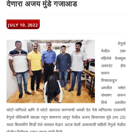
देणारा अजय मुंडे गजाआड
POST
JULY 10, 2022
PUBLISHED:
वेंगुर्ला
येथील एका
महिलेचे फेसबुक
अकाउंट हॅक
करून
तिच्याकडून
अश्लील भाषेत
संभाषण करून
तिचे अश्लील
फोटो मागितले आणि ते फोटो व्हायरल करण्याची धमकी देत पैसे मागितल्या प्रकरणी
वेंगुर्ला पोलिसांनी सापळा रचून शामनगर लातूर येथील अजय किसनराव मुंडे (वय 28)
याला शिताफीने शिर्डी येथे ताब्यात घेऊन अटक केली असल्याची माहिती वेंगुर्ला येथील
पोलीस निरीक्षक अतुल जाधव यांनी दिली.