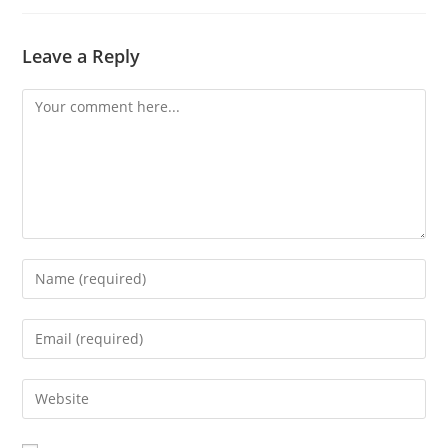
Leave a Reply
Comment
Enter
your
name
Enter
or
your
username
email
Enter
to
address
your
comment
to
website