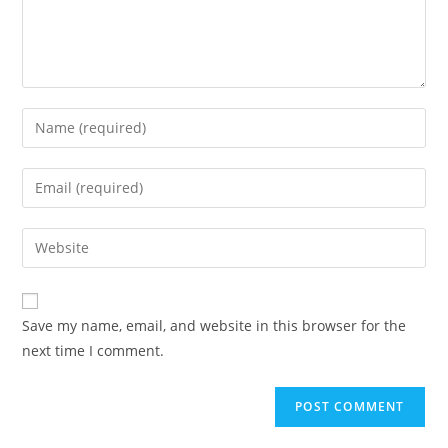
Enter
your
name
Enter
or
your
username
email
Enter
to
address
your
comment
to
website
comment
URL
Save my name, email, and website in this browser for the
(optional)
next time I comment.