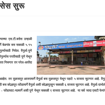
बसेस सुरू
याच्या एस.टी.बसेस उन्हाळी
मार्गे बेळगांव बस सकाळी ५.१५
यासाठी निघेल. वेंगुर्ला-पुणे
ुर्ल्यास परतीसाठी पुणे येथून
ाजता निघणार तर परेल-आरोंदा
 आाहेत. तर तुळजापूर आजरामार्गे वेंगुर्ला बस तुळजापूर येथून पहाटे ५ वाजता सुटणार आहे. वेंगुर्
ी बस कोल्हापूर-फोंडामार्गे वेंगुर्ला अशी कोल्हापूरहून सकाळी ६ वाजता
सुटणार आहे. वेंगुर्ला-दाभोल
णे – फोंडाघाट-मठमार्गे अशी पुणे येथून सकाळी ९ वाजता सुटणार आहे.
या सर्व जादा एसटी फे­यां