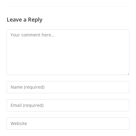
Leave a Reply
Comment
Enter
your
name
Enter
or
your
username
email
Enter
to
address
your
comment
to