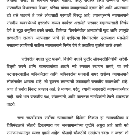
आलेली
‘
संसद
‘
ही सार्वभौम असली पाहिजे. केंद्र सरकार किवा राज्यपाल यांनी
राज्यातील विधानसभा विधान
,
परिषद यांच्या व्यवहारांमध्ये दखल देणे आणि आपल्याला
हवे तसे घडवणे हे जसे लोकशाही प्रणाली विरुद्ध आहे
;
त्याचप्रमाणे न्यायालयाने
संसदीय व्यवस्थेमध्ये हस्तक्षेप करून कार्यरत असलेले सरकार बदलण्यासाठी निर्णय
देणे हे सुद्धा अनुचित ठरले असते. विशेषतः शिवसेनेतील आमदारांची फूट आणि त्यामुळे
तत्कालीन सरकार अल्पमतात जाणे ही प्रक्रिया विधानसभेत प्रत्यक्षात घडलेली
नसताना त्याविषयी सर्वोच्च न्यायालयाने निर्णय देणे हे कदाचित चुकीचे ठरले असते.
सत्तेवरील पक्षात फूट पाडणे
,
विरोधी पक्षाने फुटीर लोकप्रतिनिधींची खरेदी-
विक्री करणे आणि राज्यपालांच्या आधारे नवे सरकार स्थापन करणे
,
या सर्व
घटनाक्रमातील अनियमितता आणि अधिकारांचा मनमानी वापर सर्वोच्च न्यायालयाने
लोकांसमोर आणला आहे. तो दुरुस्त करण्याची जबाबदारी राजकीय व्यवस्थेची आहे.
आज ते सर्वात बिकट आव्हान आहे
,
हे मान्यच. परंतु
,
त्याची जबाबदारी न्यायव्यवस्थेवर
नाही. याचे भान राजकीय पक्ष
,
संघटनांनी
,
आणि जागरुक नागरिकांनी ठेवणे आवश्यक
वाटते.
सत्ता संघर्षाबाबत सर्वोच्च न्यायालयाने दिलेला निकाल हा न्यायपालिका व
विधिमंडळाचे सौहार्द टिकवणारा पण जनसामान्यांच्या दृष्टीने अधुरा आहे अशी मते
समाजमाध्यमातून व्यक्त झाली आहेत. पोलादी चौकटीचे उल्लंघन स्वतः न करता तो