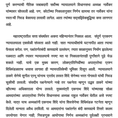
पूर्ण करण्याची नैतिक जबाबदारी सर्वोच्च न्यायालयाने
विधानसभा अध्यक्ष नार्वेकर
यांच्यावर सोपवली आहे. पण
,
कोर्टाच्या निकालानुसार निर्णय द्यायचा तर नार्वेकर यांना
स्वतःची निवड बेकायदा ठरवावी लागेल. आता त्यांच्या सद्सद्विवेकबुद्धिचा कस लागणार
आहे.
महाराष्ट्रातील सत्ता संघर्षावर अकरा महिन्यानंतर निकाल आला. संपूर्ण प्रकरण
न्यायालयाला एकावेळी संपवता आले नाही. सात न्यायाधीशांचे घटनापीठ आता त्याचा
फैसला करेल. पण
,
पक्षांतर्गतबंदी कायद्याचे उल्लंघन
,
त्यात काळानुरूप निर्माण झालेल्या
पळवाटा आणि त्यावर न्यायालयाचे स्पष्ट मत या निकालानंतरही पूर्णांशाने पुढे येऊ
शकले नाही. याचे एक मुख्य कारण
,
लोकप्रतिनिधींच्या अपात्रतेचा प्रश्न
विधिमंडळातच धसास लागावा ही न्यायपालिकेची भूमिका दिसून आली. न्यायालयाने
ठाकरे सेनेचे सुनील प्रभू यांनाच प्रतोद ठरवत शिंदे सेनेच्या भरत गोगावले यांची निवड
चुकीची ठरवली. संसदीय पक्षनेत्याने नव्हे तर पक्षनेता म्हणून उद्धव ठाकरे यांच्या
व्हीपच्या अधिकाराला योग्य ठरवले. मुख्यमंत्री एकनाथ शिंदे यांच्यासह सोळा
आमदारांच्या अपात्रतेचा निर्णय विधानसभा अध्यक्ष राहुल नार्वेकर घेतील असे स्पष्ट
केले. मात्र याच अध्यक्षांनी एकनाथ शिंदे यांना शिवसेनेचा विधिमंडळ गटनेता म्हणून
दिलेली मान्यता अवैध ठरविली. या आमदारांना पक्षांतर्गत बंदी कायद्याचे तिसरे कलम
उपयोगात येणार नाही
,
निवडणूक आयोगाचा निर्णय अध्यक्षांना पूर्वलक्षी प्रभावाने