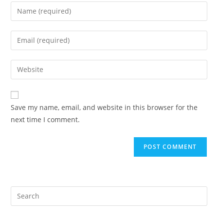
Enter
your
name
Enter
or
your
username
email
Enter
to
address
your
comment
to
website
comment
URL
Save my name, email, and website in this browser for the
(optional)
next time I comment.