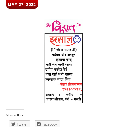
POST
MAY 27, 2022
PUBLISHED:
Share this:
Twitter
Facebook