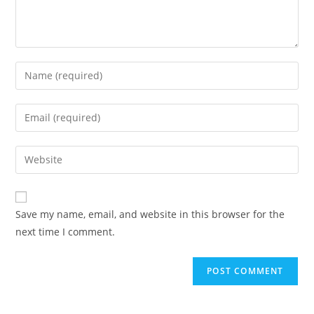
Enter
your
name
Enter
or
your
username
email
Enter
to
address
your
comment
to
website
comment
URL
Save my name, email, and website in this browser for the
(optional)
next time I comment.