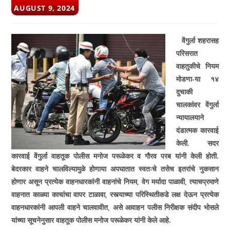
POST
AUGUST 9, 2024
PUBLISHED:
वेंगुर्ला शहरासह
परिसरात
वाहतुकीचे नियम
मोडणा­-या
१४
दुचाकी
चालकांवर वेंगुर्ला
न्यायालयाने
दंडात्मक कारवाई
केली. सदर
कारवाई वेंगुर्ला वाहतूक पोलीस मनोज परूळेकर व गौरव परब यांनी केली होती.
बेदरकार वाहने चालविल्यामुळे होणा­या अपघातात स्वतःचे तसेच इतरांचे नुकसान
होणार असून प्रत्येक वाहनधारकांनी वाहनांचे नियम
,
वेग मर्यादा पाळावी
,
त्याचप्रमाणे
वाहनात काळ्या
काचांचा वापर टाळावा
,
रस्त्याच्या परिस्थितीकडे लक्ष देऊन प्रत्येक
वाहनधारकांनी आपली वाहने चालवावीत
,
असे आवाहन पलीस निरीक्षक संदीप भोसले
यांच्या सूचनेनुसार वाहतूक पोलीस मनोज परूळेकर यांनी केले आहे.