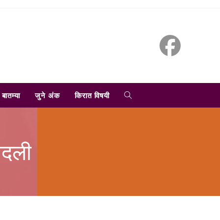
TOGGLE
बातम्या
जुने अंक
किरात विषयी
WEBSITE
बदली
SEARCH