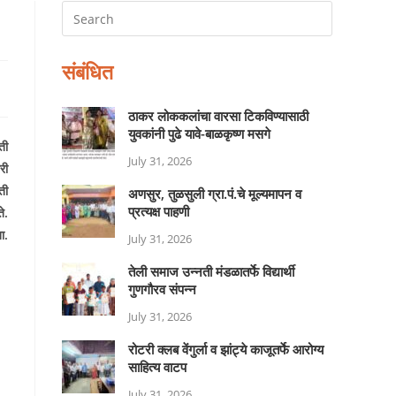
संबंधित
ठाकर लोककलांचा वारसा टिकविण्यासाठी
युवकांनी पुढे यावे-बाळकृष्ण मसगे
ती
July 31, 2026
री
ती
अणसुर, तुळसुली ग्रा.पं.चे मूल्यमापन व
प्रत्यक्ष पाहणी
े.
ा.
July 31, 2026
तेली समाज उन्नती मंडळातर्फे विद्यार्थी
गुणगौरव संपन्न
July 31, 2026
रोटरी क्लब वेंगुर्ला व झांट्ये काजूतर्फे आरोग्य
साहित्य वाटप
July 31, 2026