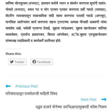
करिष्मा सोनसुरकर (वजराट), हातमाग कलेचे जतन व संवर्धन करणा­या शुभांगी सावंत-
भोसले (वजराट), बचत गट व योग प्रचार प्रसार करणा­या उर्वी गावडे (रामघाट),
कॅटरिग व्यवसायातून व्यावसायिक संधी साध्य करणा­या पल्लवी गावडे (अणसूर),
मानसिक आरोग्यावर कार्य करणा­या सहज ट्रस्टच्या अध्यक्ष मीनाक्षी अळवणी यांचा
समावेश आहे. यावेळी प्रसन्ना देसाई, सुहास गवंडळकर, सुषमा खानोलकर सारिका
काळसेकर, प्रार्थना हळदणकर, शितल आंगचेकर, अॅड.सुषमा प्रभूखानोलकर
यांच्यासह पदाधिकारी व कार्यकर्ते उपस्थित होते.
Share this:
Twitter
Facebook
Read
Previous Post
more
परिसंवादातून पामतेलाची माहिती विषद
articles
Next Post
उद्धव ठाकरे सेनेच्या उपजिल्हाप्रमुखपदी संदेश निकम