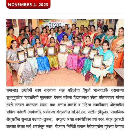
POST
NOVEMBER 4, 2023
PUBLISHED:
समाजात लक्षवेधी काम करणा­या नऊ महिलांचा वेंगुर्ला भाजपातर्फे दस­याच्या
शुभमुहूर्तावर ‘रणरागिणी पुरस्कार‘ देऊन
महिला जिल्हाध्यक्षा श्वेता कोरगांवकर यांच्या
हस्ते सन्मान करण्यात आला. यात अनाथ बालके व महिला सक्षमीकरण क्षेत्रातील
सविता कांबळी (वायंगणी), पर्यावरण क्षेत्रातील डॉ.डी.एस. पाटील (वेंगुर्ला), सामाजिक
क्षेत्रातील सुजाता पडवळ (तुळस), उत्कृष्ट आशा स्वयंसेविका वर्षा परब, यंत्र दुरुस्ती
सारखा वेगळा मार्ग अवलंबून स्वतः रोजगार निर्मिती करून बेरोजगारांना
प्रेरणा देणा­या