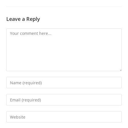
Leave a Reply
Comment
Enter
your
name
Enter
or
your
username
email
Enter
to
address
your
comment
to