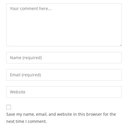
Comment
Enter
your
name
Enter
or
your
username
email
Enter
to
address
your
comment
to
website
comment
URL
Save my name, email, and website in this browser for the
(optional)
next time I comment.