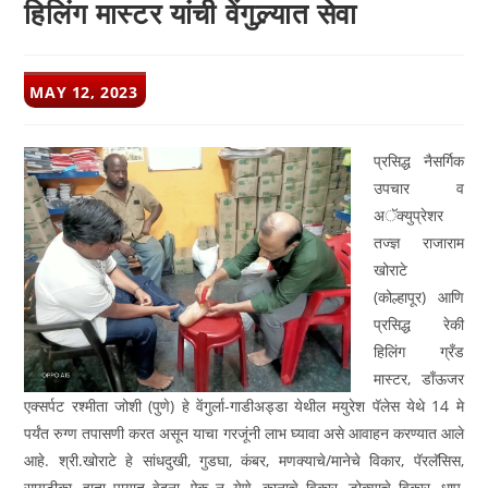
हिलिंग मास्टर यांची वेंगुल्र्यात सेवा
POST
MAY 12, 2023
PUBLISHED:
प्रसिद्ध नैसर्गिक
उपचार व
अॅक्युप्रेशर
तज्ज्ञ राजाराम
खोराटे
(कोल्हापूर) आणि
प्रसिद्ध रेकी
हिलिंग ग्रँड
मास्टर, डाँऊजर
एक्सर्पट रश्मीता जोशी (पुणे) हे वेंगुर्ला-गाडीअड्डा येथील मयुरेश पॅलेस येथे 14 मे
पर्यंत रुग्ण तपासणी करत असून याचा गरजूंनी लाभ घ्यावा असे आवाहन करण्यात आले
आहे. श्री.खोराटे हे सांधदुखी, गुडघा, कंबर, मणक्याचे/मानेचे विकार, पॅरलॅसिस,
सायटीका, हाता पायात वेदना, ऐकू न येणे, कानाचे विकार, डोक्याचे विकार, धाप,