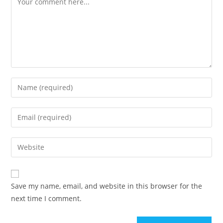
Enter
your
name
Enter
or
your
username
email
Enter
to
address
your
comment
to
website
comment
URL
Save my name, email, and website in this browser for the
(optional)
next time I comment.