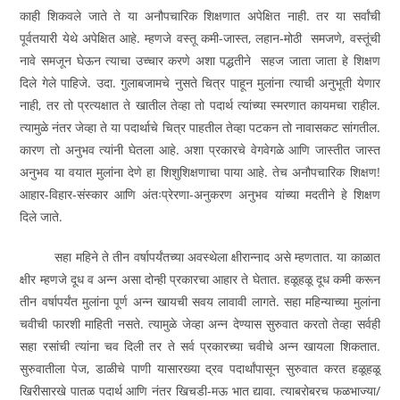
काही शिकवले जाते ते या अनौपचारिक शिक्षणात अपेक्षित नाही. तर या सर्वांची
पूर्वतयारी येथे अपेक्षित आहे. म्हणजे वस्तू कमी-जास्त, लहान-मोठी समजणे, वस्तूंची
नावे समजून घेऊन त्याचा उच्चार करणे अशा पद्धतीने सहज जाता जाता हे शिक्षण
दिले गेले पाहिजे. उदा. गुलाबजामचे नुसते चित्र पाहून मुलांना त्याची अनुभूती येणार
नाही, तर तो प्रत्यक्षात ते खातील तेव्हा तो पदार्थ त्यांच्या स्मरणात कायमचा राहील.
त्यामुळे नंतर जेव्हा ते या पदार्थाचे चित्र पाहतील तेव्हा पटकन तो नावासकट सांगतील.
कारण तो अनुभव त्यांनी घेतला आहे. अशा प्रकारचे वेगवेगळे आणि जास्तीत जास्त
अनुभव या वयात मुलांना देणे हा शिशुशिक्षणाचा पाया आहे. तेच अनौपचारिक शिक्षण!
आहार-विहार-संस्कार आणि अंतःप्रेरणा-अनुकरण अनुभव यांच्या मदतीने हे शिक्षण
दिले जाते.
सहा महिने ते तीन वर्षापर्यंतच्या अवस्थेला क्षीरान्नाद असे म्हणतात. या काळात
क्षीर म्हणजे दूध व अन्न असा दोन्ही प्रकारचा आहार ते घेतात. हळूहळू दूध कमी करून
तीन वर्षापर्यंत मुलांना पूर्ण अन्न खायची सवय लावावी लागते. सहा महिन्याच्या मुलांना
चवीची फारशी माहिती नसते. त्यामुळे जेव्हा अन्न देण्यास सुरुवात करतो तेव्हा सर्वही
सहा रसांची त्यांना चव दिली तर ते सर्व प्रकारच्या चवीचे अन्न खायला शिकतात.
सुरुवातीला पेज, डाळीचे पाणी यासारख्या द्रव पदार्थांपासून सुरुवात करत हळूहळू
खिरीसारखे पातळ पदार्थ आणि नंतर खिचडी-मऊ भात द्यावा. त्याबरोबरच फळभाज्या/