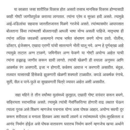
या काळात जसा शारीरिक विकास होत असतो तसाच मानसिक विकास होण्यासाठी
काही गोष्टी जाणीवपूर्वक कराव्या लागतात. त्यांना प्रेम व सुरक्षा हवी असते. त्यामुळे
आई-वडिलांचा सहवास जास्तीतजास्त मिळणे गरजेचे असते. त्यांच्यासमोर आपापसात
बोलताना किंवा त्यांच्याशी बोलतानाही आपली भाषा योग्य असली पाहिजे. मातृभाषा ही
त्यांना अधिक जवळची असल्याने त्याच भाषेत संभाषण करणे योग्य ठरते. पोलीस,
डॉक्टर, इंजेक्शन, एखादा प्राणी यांची सातत्याने भीती घालू नये. अन्न हे पूर्णब्रह्म आहे
त्यामुळे ताटात अन्न टाकणे, जमिनीवर अन्न फेकणे या गोष्टी अयोग्य आहेत याची
त्यांना हळूहळू जाणीव करून द्यावी लागते. त्यांची खेळणी ही वयाला अनुरूप आणि
आकर्षक रंग असणारी, इजा न होणारी, कर्कश्‍य आवाज न करणारी असावीत. बंदूक,
तलवार यासारखी हिंसेकडे झुकणारी खेळणी शक्यतो टाळावीत. कपडे आकर्षक रंगाचे,
सुती, सैल व पाने-फुले वा सुखावणारी चित्रे ज्यावर आहेत अशी असावीत.
सहा महिने ते तीन वर्षांच्या मुलांमध्ये कुतूहल, एखादी गोष्ट वारंवार करून बघणे,
सक्रियता स्वाभाविक असते. त्यामुळे त्यांची नैसर्गिकरित्या होणारी वाढ लक्षात घेऊन
त्याला पूरक असे शिक्षण म्हणजेच पचनास योग्य असा पोषक आहार, अयोग्य सवयी दूर
करून शरीराला व मनाला हितकर अशा सवयी लावणे व त्यांच्यामध्ये प्रेम-सुरक्षितता व
आनंद निर्माण होईल असे पोषक वातावरण घरातच निर्माण करणे म्हणजेच खऱ्या अर्थाने