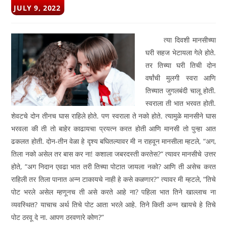
POST
JULY 9, 2022
PUBLISHED:
त्या दिवशी मानसीच्या
घरी सहज भेटायला गेले होते.
तर तिच्या घरी तिची दोन
वर्षांची मुलगी स्वरा आणि
तिच्यात जुगलबंदी चालू होती.
स्वराला ती भात भरवत होती.
शेवटचे दोन तीनच घास राहिले होते. पण स्वराला ते नको होते. त्यामुळे मानसीने घास
भरवला की ती तो बाहेर काढायचा प्रयत्न करत होती आणि मानसी तो पुन्हा आत
ढकलत होती. दोन-तीन वेळा हे दृश्‍य बघितल्यावर मी न राहवून मानसीला म्हटले, “अग,
तिला नको असेल तर बास कर ना! कशाला जबरदस्ती करतेस?“ त्यावर मानसीचे उत्तर
होते, “अग निदान एवढा भात तरी तिच्या पोटात जायला नको? आणि ती असेच करत
राहिली तर तिला पानात अन्न टाकायचे नाही हे कसे कळणार?“ त्यावर मी म्हटले, “तिचे
पोट भरले असेल म्हणूनच ती असे करते आहे ना? पहिला भात तिने खाल्लाच ना
व्यवस्थित? याचाच अर्थ तिचे पोट आता भरले आहे. तिने किती अन्न खायचे हे तिचे
पोट ठरवू दे ना. आपण ठरवणारे कोण?”