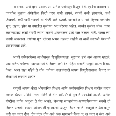
बऱ्याचदा असे दृश्‍य आपल्याला अनेक घरांमधून दिसून येते. एवढेच कशाला या
वयातील मुलांना अंघोळीला किती गरम पाणी द्यायचे, त्यांनी कधी झोपायचे, कधी
जेवायचे, कधी पाणी प्यायचे या गोष्टी आई ठरवते. वास्तविक या सर्व क्रिया म्हणजेच
भूक, तहान, झोप या वयातील मुलांच्या अंतःप्रेरणा आहेत. अर्थात मुलांना योग्य वळण
लावण्यासाठी काही सवयी त्यांना लावणे आवश्‍यकच आहे यात शंकाच नाही. फक्त त्या
सवयी लावताना त्यांच्या मूळ प्रेरणा आपण दडपत नाहीये ना याची काळजी घेण्याची
आवश्‍यकता आहे.
अगदी गर्भधारणेच्या आधीपासून शिशुशिक्षणाला सुरुवात होते असे आपण म्हटले.
सहा महिन्यांपर्यंतच्या बालकामध्ये हे शिक्षण कसे देता येईल याचाही यापूर्वी आपण विचार
केला. आता सहा महिने ते तीन वर्षांच्या बालकांसाठी आपण शिशुशिक्षणाचा विचार या
लेखामध्ये करणार आहोत.
तत्पूर्वी आपण थोडा औपचारिक शिक्षण आणि अनौपचारिक शिक्षण यातील फरक
लक्षात घेतला पाहिजे. सहा महिने ते तीन वर्षेपर्यंतचे मूल हे स्वच्छंदी असते. अनेक
गोष्टींचा नवीन अनुभव ते घेत असते. रोजच्या स्वच्छतेच्या-खाण्यापिण्याच्या सवयी तो
शिकत असतो. त्याला कोणत्याही प्रकारची अजून शिस्त नसते. त्यामुळे शाळेत बसून
जसे एक नंतर दोन, दोन नंतर तीन असे अंक म्हणायचे किंवा क, ख नंतर ग येतो असे