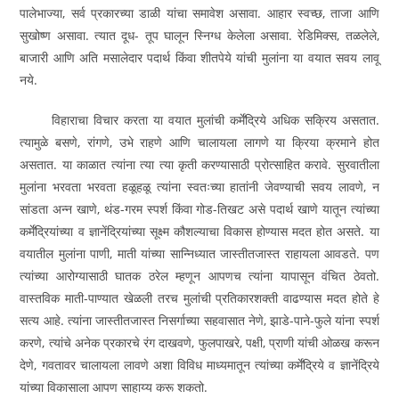
पालेभाज्या, सर्व प्रकारच्या डाळी यांचा समावेश असावा. आहार स्वच्छ, ताजा आणि
सुखोष्ण असावा. त्यात दूध- तूप घालून स्निग्ध केलेला असावा. रेडिमिक्स, तळलेले,
बाजारी आणि अति मसालेदार पदार्थ किंवा शीतपेये यांची मुलांना या वयात सवय लावू
नये.
विहाराचा विचार करता या वयात मुलांची कर्मेंद्रिये अधिक सक्रिय असतात.
त्यामुळे बसणे, रांगणे, उभे राहणे आणि चालायला लागणे या क्रिया क्रमाने होत
असतात. या काळात त्यांना त्या त्या कृती करण्यासाठी प्रोत्साहित करावे. सुरवातीला
मुलांना भरवता भरवता हळूहळू त्यांना स्वतःच्या हातांनी जेवण्याची सवय लावणे, न
सांडता अन्न खाणे, थंड-गरम स्पर्श किंवा गोड-तिखट असे पदार्थ खाणे यातून त्यांच्या
कर्मेंद्रियांच्या व ज्ञानेंद्रियांच्या सूक्ष्म कौशल्याचा विकास होण्यास मदत होत असते. या
वयातील मुलांना पाणी, माती यांच्या सान्निध्यात जास्तीतजास्त राहायला आवडते. पण
त्यांच्या आरोग्यासाठी घातक ठरेल म्हणून आपणच त्यांना यापासून वंचित ठेवतो.
वास्तविक माती-पाण्यात खेळली तरच मुलांची प्रतिकारशक्ती वाढण्यास मदत होते हे
सत्य आहे. त्यांना जास्तीतजास्त निसर्गाच्या सहवासात नेणे, झाडे-पाने-फुले यांना स्पर्श
करणे, त्यांचे अनेक प्रकारचे रंग दाखवणे, फुलपाखरे, पक्षी, प्राणी यांची ओळख करून
देणे, गवतावर चालायला लावणे अशा विविध माध्यमातून त्यांच्या कर्मेंद्रिये व ज्ञानेंद्रिये
यांच्या विकासाला आपण साहाय्य करू शकतो.