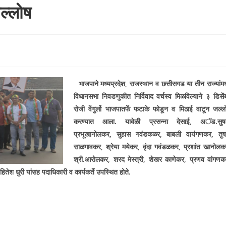
जल्लोष
भाजपाने मध्यप्रदेश, राजस्थान व छत्तीसगड या तीन राज्यांमध्
विधानसभा निवडणुकीत निर्विवाद वर्चस्व मिळविल्याने ३ डिसें
रोजी वेंगुर्लो भाजपातर्फे फटाके फोडून व मिठाई वाटून जल्ल
करण्यात आला. यावेळी प्रसन्ना देसाई, अॅड.सुष
प्रभूखानोलकर, सुहास गवंडकळर, बाबली वायंगणकर, तुष
साळगावकर, श्रेया मयेकर, वृंदा गवंडळकर, प्रशांत खानोलक
श्री.आरोलकर, शरद मेस्त्री, शेखर काणेकर, प्रणव वांगणक
तेश धुरी यांसह पदाधिकारी व कार्यकर्ते उपस्थित होते.