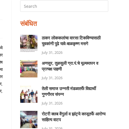
संबंधित
ठाकर लोककलांचा वारसा टिकविण्यासाठी
युवकांनी पुढे यावे-बाळकृष्ण मसगे
ये
July 31, 2026
बर
ोष
अणसुर, तुळसुली ग्रा.पं.चे मूल्यमापन व
प्रत्यक्ष पाहणी
मा
ार
July 31, 2026
र,
तेली समाज उन्नती मंडळातर्फे विद्यार्थी
र,
गुणगौरव संपन्न
July 31, 2026
रोटरी क्लब वेंगुर्ला व झांट्ये काजूतर्फे आरोग्य
साहित्य वाटप
July 31, 2026