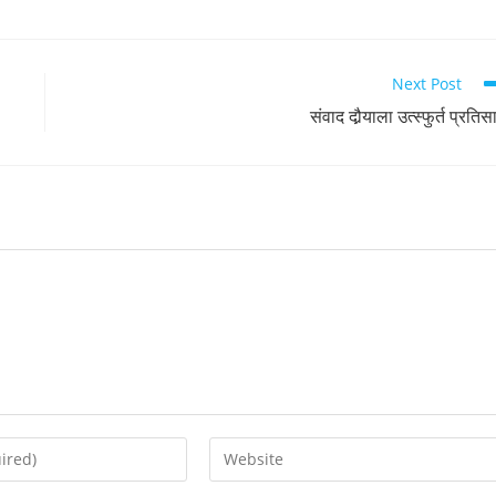
Next Post
संवाद दौर्‍­याला उत्स्फुर्त प्रतिस
Enter
your