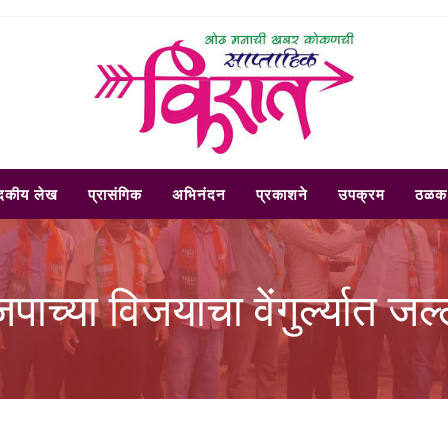
ादकीय लेख
प्रासंगिक
अभिनंदन
प्रकाशने
उपक्रम
ठळक 
पाच्या विजयाचा वेंगुर्ल्यात जल