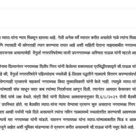
ापा-यांना न्याय मिळवून द्यायचा आहे. गेली अनेक वर्षे व्यापार करीत असलेले गाळे त्यांना मिळा
त्यासाठी मी कोणताही त्याग करण्यास तयार आहे अशी माहिती देताना माझ्याबाबीत नगराध्यक
ंतापजनक असल्याचेही वेंगुर्ला नगरपरिषदेच्या माजी उपनगराध्यक्ष अस्मिता राऊळ यांनी म्हटले आह
 दिल्यानंतर नगराध्यक्ष दिलीप गिरप यांनी केलेल्या वक्तव्याला प्रसिद्धीपकाद्वारे सौ.राऊळ यां
आहे की
,
वेंगुर्ला नगरपरिषदेने पहिल्यांदाच ज्यावेळी ई-लिलाव पद्धतीने गाळ्याचे वितरण करण्यासंदर्भ
 कोणत्याही प्रकारचे सहकार्य नगराध्यक्ष किवा मुख्याधिकारी यांनी केले नाही. त्यामुळे व्यापा-यां
च्याशी संफ साधून सदर बाब त्यांच्या निदर्शनास आणून दिली. त्यानंतर आमदार केसरकर यां
दे यांचे लक्ष वेधले. मंत्री शिदे यांनी दिलेल्या आश्वासनानुसार दि.६/८/२०२१ रोजी बैठकी
धी उपस्थित होते. या बैठकीत व्यापा-यांना न्याय देण्याचा प्रयत्न सुरु असताना नगराध्यक्ष गिरप 
आता आम्ही पर्यायी गाळे दिले असल्याने त्यांना नविन गाळ्यामध्ये स्थलांतरीत करण्याची आवश्यक
ाचे मत नगराध्यक्ष यांनी मांडले. यावरुन नगराध्यक्ष यांना व्यापा-यांच्याबाबतीत चिड व आ
 बाजूने आहेत अशी भूमिका मांडण्याचा ते प्रयत्न करीत असल्याचे सौ.राऊळ यांनी नमुद केले आहे.