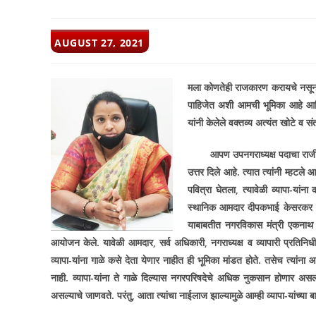
POST
AUGUST 27, 2021
PUBLISHED:
मला कोणतेही राजकारण करायचे नसून व्य
पाहिजेत अशी आमची भूमिका आहे आणि 
यांनी केलेले वक्तव्य अत्यंत खोटे व स
आपण उपनगराध्यक्ष पदाचा राजीनामा
उत्तर दिले आहे. त्यात त्यांनी म्हटले 
पवित्रा घेतला
,
त्यावेळी व्यापा-यांना
स्थानिक आमदार दीपकभाई केसरकर यां
याबाबतीत नगरविकास मंत्री एकनाथ शि
आयोजन केले. यावेळी आमदार
,
सर्व अधिकारी
,
नगराध्यक्ष व व्यापारी प्रतिनि
व्यापा-यांना गाळे कसे देता येणार नाहीत ही भूमिका मांडत होते. तसेच त्यांना 
नाही. व्यापा-यांना ते गाळे दिल्यास नगरपरिषदेचे अधिक नुकसान होणार असल्य
असल्याचे जाणवते. परंतु
,
आता त्यांचा नाईलाज झाल्यामुळे आम्ही व्यापा-यांच्या