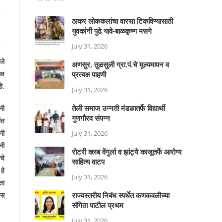
ठाकर लोककलांचा वारसा टिकविण्यासाठी
युवकांनी पुढे यावे-बाळकृष्ण मसगे
July 31, 2026
ले
अणसुर, तुळसुली ग्रा.पं.चे मूल्यमापन व
्ष
प्रत्यक्ष पाहणी
े.
July 31, 2026
तेली समाज उन्नती मंडळातर्फे विद्यार्थी
नी
गुणगौरव संपन्न
ात
नी
July 31, 2026
नी
रोटरी क्लब वेंगुर्ला व झांट्ये काजूतर्फे आरोग्य
चे
साहित्य वाटप
हे
July 31, 2026
ता
कस
राज्यस्तरीय निबंध स्पर्धेत कणकवलीच्या
संगिता पाटील प्रथम
July 31, 2026