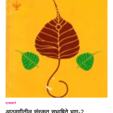
प्रकाशने
आठवणीतील संस्कृत सुभाषिते भाग-2