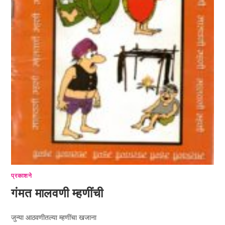
प्रकाशने
गंमत मालवणी म्हणींची
जुन्या आठवणीतल्या म्हणींचा खजाना