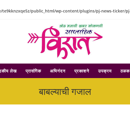
/te9kknzxqe5z/public_html/wp-content/plugins/pj-news-ticker/pj
ादकीय लेख
प्रासंगिक
अभिनंदन
प्रकाशने
उपक्रम
ठळक 
बाबल्याची गजाल