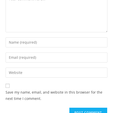
Enter
your
name
Enter
or
your
username
email
Enter
to
address
your
comment
to
website
comment
URL
Save my name, email, and website in this browser for the
(optional)
next time I comment.