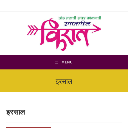
Skip
to
content
MENU
इरसाल
इरसाल