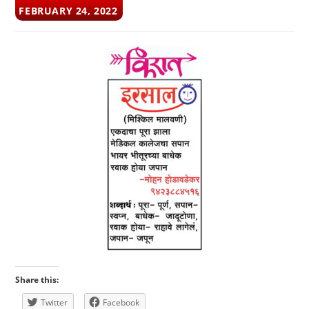
POST
FEBRUARY 24, 2022
PUBLISHED:
Share this:
Twitter
Facebook