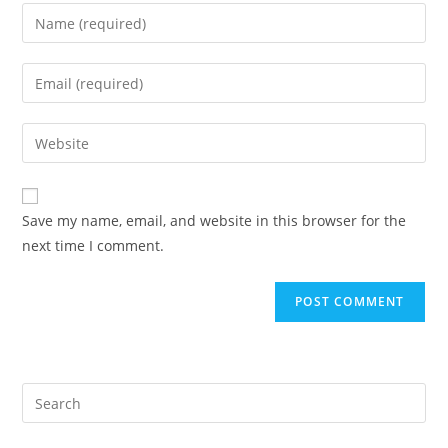
Enter
your
name
Enter
or
your
username
email
Enter
to
address
your
comment
to
website
comment
URL
Save my name, email, and website in this browser for the
(optional)
next time I comment.