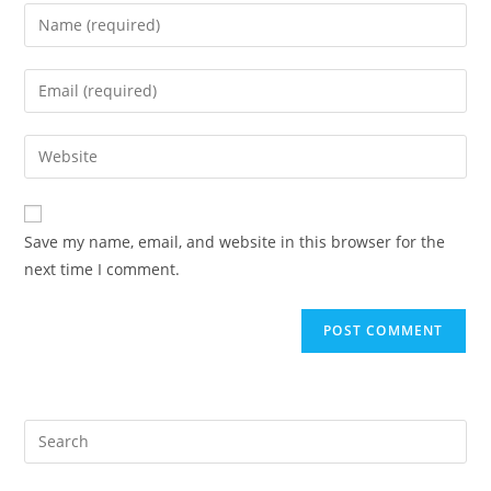
Enter
your
name
Enter
or
your
username
email
Enter
to
address
your
comment
to
website
comment
URL
Save my name, email, and website in this browser for the
(optional)
next time I comment.