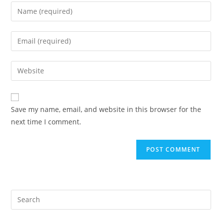
Enter
your
name
Enter
or
your
username
email
Enter
to
address
your
comment
to
website
comment
URL
Save my name, email, and website in this browser for the
(optional)
next time I comment.