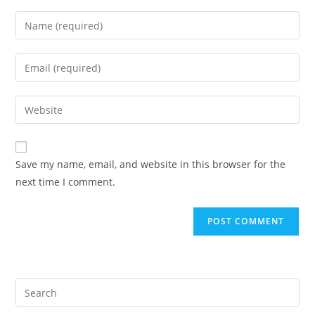
Enter
your
name
Enter
or
your
username
email
Enter
to
address
your
comment
to
website
comment
URL
Save my name, email, and website in this browser for the
(optional)
next time I comment.