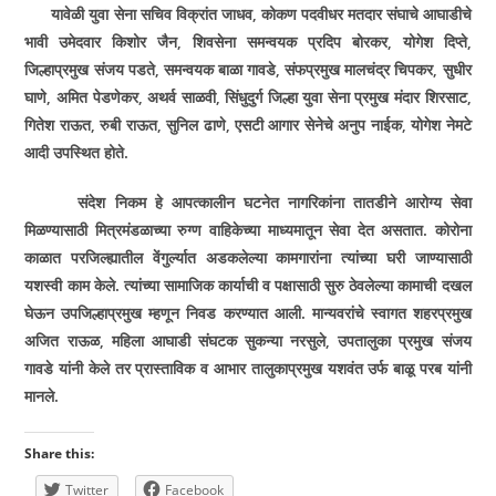
यावेळी युवा सेना सचिव विक्रांत जाधव, कोकण पदवीधर मतदार संघाचे आघाडीचे
भावी उमेदवार किशोर जैन, शिवसेना समन्वयक प्रदिप बोरकर, योगेश दिप्ते,
जिल्हाप्रमुख संजय पडते, समन्वयक बाळा गावडे, संफप्रमुख मालचंद्र चिपकर, सुधीर
घाणे, अमित पेडणेकर, अथर्व साळवी, सिंधुदुर्ग जिल्हा युवा सेना प्रमुख मंदार शिरसाट,
गितेश राऊत, रुबी राऊत, सुनिल ढाणे, एसटी आगार सेनेचे अनुप नाईक, योगेश नेमटे
आदी उपस्थित होते.
संदेश निकम हे आपत्कालीन घटनेत नागरिकांना तातडीने आरोग्य सेवा
मिळण्यासाठी मित्रमंडळाच्या रुग्ण वाहिकेच्या माध्यमातून सेवा देत असतात. कोरोना
काळात परजिल्ह्यातील वेंगुर्ल्यात अडकलेल्या कामगारांना त्यांच्या घरी जाण्यासाठी
यशस्वी काम केले. त्यांच्या सामाजिक कार्याची व पक्षासाठी सुरु ठेवलेल्या कामाची दखल
घेऊन उपजिल्हाप्रमुख म्हणून निवड करण्यात आली. मान्यवरांचे स्वागत शहरप्रमुख
अजित राऊळ, महिला आघाडी संघटक सुकन्या नरसुले, उपतालुका प्रमुख संजय
गावडे यांनी केले तर प्रास्ताविक व आभार तालुकाप्रमुख यशवंत उर्फ बाळू परब यांनी
मानले.
Share this:
Twitter
Facebook