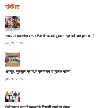
संबंधित
ठाकर लोककलांचा वारसा टिकविण्यासाठी युवकांनी पुढे यावे-बाळकृष्ण मसगे
July 31, 2026
अणसुर, तुळसुली ग्रा.पं.चे मूल्यमापन व प्रत्यक्ष पाहणी
July 31, 2026
तेली समाज उन्नती मंडळातर्फे विद्यार्थी गुणगौरव संपन्न