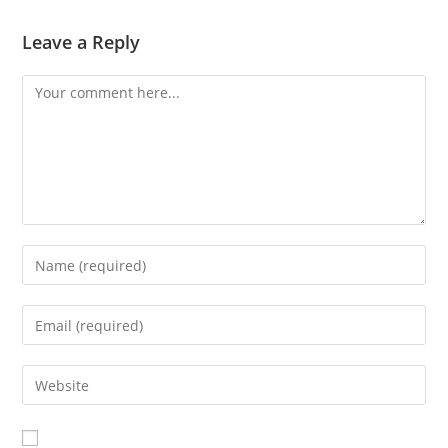
Leave a Reply
Comment
Enter
your
name
Enter
or
your
username
email
Enter
to
address
your
comment
to
website
comment