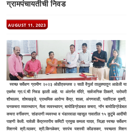
ग्रामपंचायतीची निवड
POST
AUGUST 11, 2023
PUBLISHED:
स्वच्छ सर्वेक्षण ग्रामीण २०२३ ओडीएफप्लस २ साठी वेंगुर्ला तालुक्यातून आडेली या
एकमेव ग्रा.पं.ची निवड झाली आहे. या अंतर्गत मंदिरे
,
सार्वजनिक ठिकाणे
,
घरोघरी
शौचालय
,
शोषखड्डे
,
प्राथमिक आरोग्य केंद्र
,
शाळा
,
अंगणवाडी
,
प्लास्टिक मुक्ती
,
घनकचरा व्यवस्थापन
,
मैला व्यवस्थापन
,
बायोडिग्रेडबल कचरा
,
नॉन बायोडिग्रेडेबल
कचरा वर्गीकरण
,
सांडपाणी व्यवस्था व भंडारवाडा महसूल गावातील १५ कुटुंबे आदींची
पाहणी केली. यावेळी केंद्रस्तरीय कमिटी प्रमुख कमला यादव
,
जिल्हा स्वच्छ सर्वेक्षण
मिशनचे श्री.मठकर
,
श्री.किनळेकर
,
सरपंच यशस्वी कोंडसकर
,
स्वच्छता मिशन