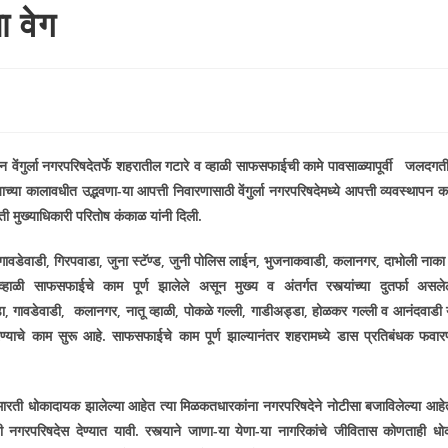
ा वेग
ऊन वेंगुर्ला नगरपरिषदेतर्फे शहरातील गटारे व व्हाळी साफसफाईची कामे पावसाळ्यापूर्वी जलदगती
च्या कालावधीत उद्भवणा-या आपत्ती निवारणासाठी वेंगुर्ला नगरपरिषदेमध्ये आपत्ती व्यवस्थापन कक
ी मुख्याधिकारी परितोष कंकाळ यांनी दिली.
गावडेवाडी
,
गिरपवाडा
,
जुना स्टॅण्ड
,
जुनी पोलिस लाईन
,
भुजनाकवाडी
,
कलानगर
,
दाभोली नाका 
हाळी साफसफाईचे काम पूर्ण झालेले असून मुख्य व अंतर्गत रस्त्यांच्या दुतर्फा असले
ा
,
गावडेवाडी
,
कलानगर
,
नातू व्हाळी
,
पोकळे गल्ली
,
गाडीअड्डा
,
होळकर गल्ली व आनंदवाडी 
ण्याचे काम सुरू आहे. साफसफाईचे काम पूर्ण झाल्यानंतर शहरामध्ये डास प्रतिबंधक फवार
ा इमारती धोकादायक झालेल्या आहेत त्या मिळकतधारकांना नगरपरिषदेने नोटीसा बजाविलेल्या आहे
ी नगरपरिषदेस देण्यात यावी. रस्त्याने जाणा-या येणा-या नागरिकांचे जीवितास कोणताही धो