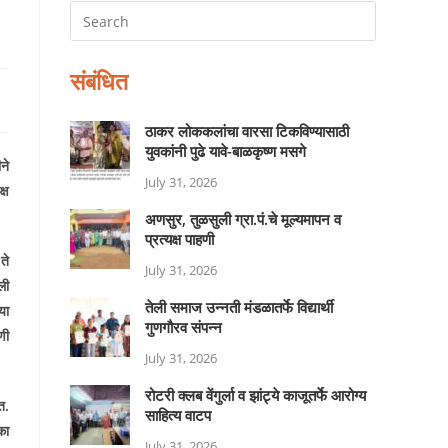
संबंधित
ठाकर लोककलांचा वारसा टिकविण्यासाठी
युवकांनी पुढे यावे-बाळकृष्ण मसगे
ने
July 31, 2026
्ष
अणसुर, तुळसुली ग्रा.पं.चे मूल्यमापन व
प्रत्यक्ष पाहणी
ते
July 31, 2026
ली
तेली समाज उन्नती मंडळातर्फे विद्यार्थी
या
गुणगौरव संपन्न
णी
July 31, 2026
रोटरी क्लब वेंगुर्ला व झांट्ये काजूतर्फे आरोग्य
त.
साहित्य वाटप
का
July 31, 2026