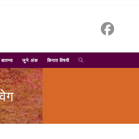
TOGGLE
बातम्या
जुने अंक
किरात विषयी
WEBSITE
वेग
SEARCH