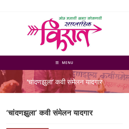
Skip
to
content
MENU
‘चांदणझुला’ कवी संमेलन यादगार
‘चांदणझुला’ कवी संमेलन यादगार