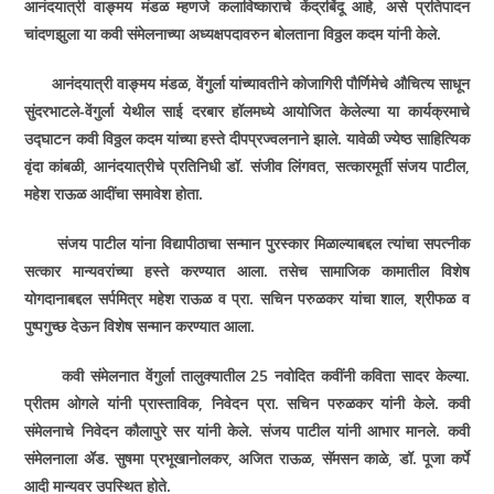
आनंदयात्री वाङ्मय मंडळ म्हणजे कलाविष्काराचे केंद्रबिंदू आहे, असे प्रतिपादन
चांदणझुला या कवी संमेलनाच्या अध्यक्षपदावरुन बोलताना विठ्ठल कदम यांनी केले.
आनंदयात्री वाङ्मय मंडळ, वेंगुर्ला यांच्यावतीने कोजागिरी पौर्णिमेचे औचित्य साधून
सुंदरभाटले-वेंगुर्ला येथील साई दरबार हॉलमध्ये आयोजित केलेल्या या कार्यक्रमाचे
उद्घाटन कवी विठ्ठल कदम यांच्या हस्ते दीपप्रज्वलनाने झाले. यावेळी ज्येष्ठ साहित्यिक
वृंदा कांबळी, आनंदयात्रीचे प्रतिनिधी डॉ. संजीव लिंगवत, सत्कारमूर्ती संजय पाटील,
महेश राऊळ आदींचा समावेश होता.
संजय पाटील यांना विद्यापीठाचा सन्मान पुरस्कार मिळाल्याबद्दल त्यांचा सपत्नीक
सत्कार मान्यवरांच्या हस्ते करण्यात आला. तसेच सामाजिक कामातील विशेष
योगदानाबद्दल सर्पमित्र महेश राऊळ व प्रा. सचिन परुळकर यांचा शाल, श्रीफळ व
पुष्पगुच्छ देऊन विशेष सन्मान करण्यात आला.
कवी संमेलनात वेंगुर्ला तालुक्यातील 25 नवोदित कवींनी कविता सादर केल्या.
प्रीतम ओगले यांनी प्रास्ताविक, निवेदन प्रा. सचिन परुळकर यांनी केले. कवी
संमेलनाचे निवेदन कौलापुरे सर यांनी केले. संजय पाटील यांनी आभार मानले. कवी
संमेलनाला ॲड. सुषमा प्रभूखानोलकर, अजित राऊळ, सॅमसन काळे, डॉ. पूजा कर्पे
आदी मान्यवर उपस्थित होते.