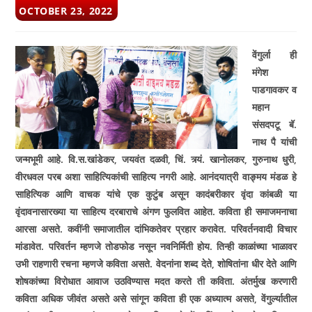
POST
OCTOBER 23, 2022
PUBLISHED:
वेंगुर्ला ही
मंगेश
पाडगावकर व
महान
संसदपटू बॅ.
नाथ पै यांची
जन्मभूमी आहे. वि.स.खांडेकर, जयवंत दळवी, चिं. त्र्यं. खानोलकर, गुरुनाथ धुरी,
वीरधवल परब अशा साहित्यिकांची साहित्य नगरी आहे. आनंदयात्री वाङ्मय मंडळ हे
साहित्यिक आणि वाचक यांचे एक कुटुंब असून कादंबरीकार वृंदा कांबळी या
वृंदावनासारख्या या साहित्य दरबाराचे अंगण फुलवित आहेत. कविता ही समाजमनाचा
आरसा असते. कवींनी समाजातील दांभिकतेवर प्रहार करावेत. परिवर्तनवादी विचार
मांडावेत. परिवर्तन म्हणजे तोडफोड नसून नवनिर्मिती होय. तिन्ही काळांच्या भाळावर
उभी राहणारी रचना म्हणजे कविता असते. वेदनांना शब्द देते, शोषितांना धीर देते आणि
शोषकांच्या विरोधात आवाज उठविण्यास मदत करते ती कविता. अंतर्मुख करणारी
कविता अधिक जीवंत असते असे सांगून कविता ही एक अध्यात्म असते, वेंगुर्ल्यातील