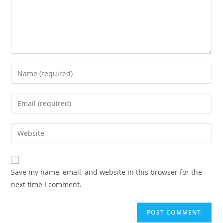
Enter
your
name
Enter
or
your
username
email
Enter
to
address
your
comment
to
website
comment
URL
Save my name, email, and website in this browser for the
(optional)
next time I comment.