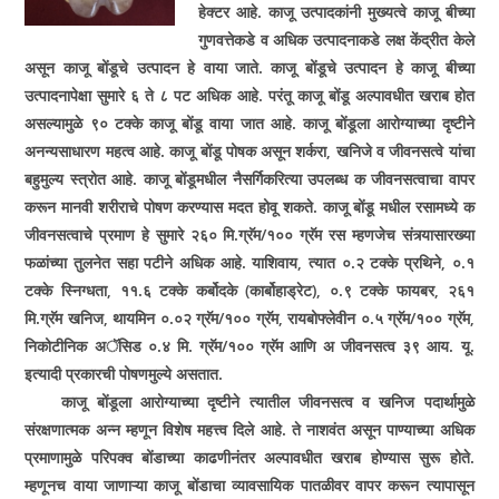
हेक्टर आहे. काजू उत्पादकांनी मुख्यत्वे काजू बीच्या
गुणवत्तेकडे व अधिक उत्पादनाकडे लक्ष केंद्रीत केले
असून काजू बोंडूचे उत्पादन हे वाया जाते. काजू बोंडूचे उत्पादन हे काजू बीच्या
उत्पादनापेक्षा सुमारे ६ ते ८ पट अधिक आहे. परंतू काजू बोंडू अल्पावधीत खराब होत
असल्यामुळे ९० टक्के काजू बोंडू वाया जात आहे. काजू बोंडूला आरोग्याच्या दृष्टीने
अनन्यसाधारण महत्व आहे. काजू बोंडू पोषक असून शर्करा, खनिजे व जीवनसत्वे यांचा
बहुमुल्य स्त्रोत आहे. काजू बोंडूमधील नैसर्गिकरित्या उपलब्ध क जीवनसत्वाचा वापर
करून मानवी शरीराचे पोषण करण्यास मदत होवू शकते. काजू बोंडू मधील रसामध्ये क
जीवनसत्वाचे प्रमाण हे सुमारे २६० मि.ग्रॅम/१०० ग्रॅम रस म्हणजेच संत्र्यासारख्या
फळांच्या तुलनेत सहा पटीने अधिक आहे. याशिवाय, त्यात ०.२ टक्के प्रथिने, ०.१
टक्के स्निग्धता, ११.६ टक्के कर्बोदके (कार्बोहाड्रेट), ०.९ टक्के फायबर, २६१
मि.ग्रॅम खनिज, थायमिन ०.०२ ग्रॅम/१०० ग्रॅम, रायबोफ्लेवीन ०.५ ग्रॅम/१०० ग्रॅम,
निकोटीनिक अॅसिड ०.४ मि. ग्रॅम/१०० ग्रॅम आणि अ जीवनसत्व ३९ आय. यू.
इत्यादी प्रकारची पोषणमुल्ये असतात.
काजू बोंडूला आरोग्याच्या दृष्टीने त्यातील जीवनसत्व व खनिज पदार्थामुळे
संरक्षणात्मक अन्न म्हणून विशेष महत्त्व दिले आहे. ते नाशवंत असून पाण्याच्या अधिक
प्रमाणामुळे परिपक्व बोंडाच्या काढणीनंतर अल्पावधीत खराब होण्यास सुरू होते.
म्हणूनच वाया जाणाऱ्या काजू बोंडाचा व्यावसायिक पातळीवर वापर करून त्यापासून