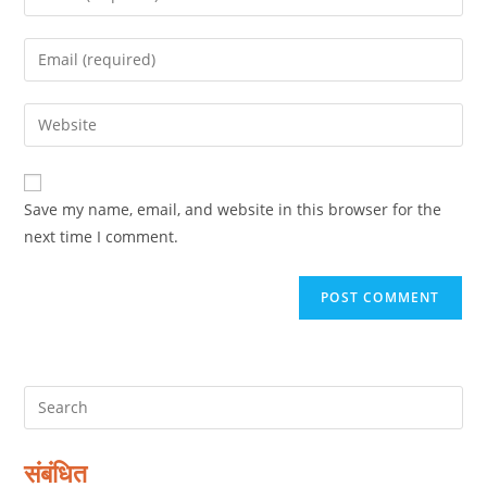
your
name
Enter
or
your
username
email
Enter
to
address
your
comment
to
website
comment
URL
Save my name, email, and website in this browser for the
(optional)
next time I comment.
संबंधित