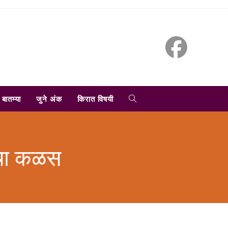
TOGGLE
बातम्या
जुने अंक
किरात विषयी
WEBSITE
तेचा कळस
SEARCH