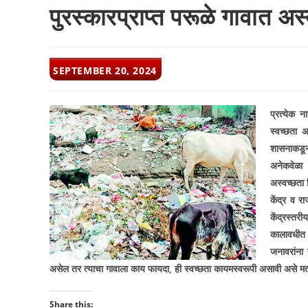
पुरस्कारप्राप्त परूळे गावात 
POST
SEPTEMBER 20, 2024
PUBLISHED:
प्रत्येक न
स्वच्छता 
शासनाकडून
अनेकवेळा ग
अस्वच्छता 
केंद्र व रा
केंद्रस्तर
कालावधीत 
जनावरांना 
असेल तर त्याचा गावाला काय फायदा
,
ही स्वच्छता कायमस्वरूपी असावी असे मत
Share this: