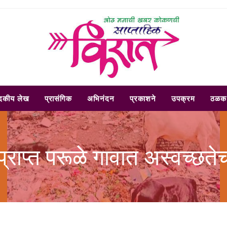
ादकीय लेख
प्रासंगिक
अभिनंदन
प्रकाशने
उपक्रम
ठळक 
रप्राप्त परूळे गावात अस्वच्छ