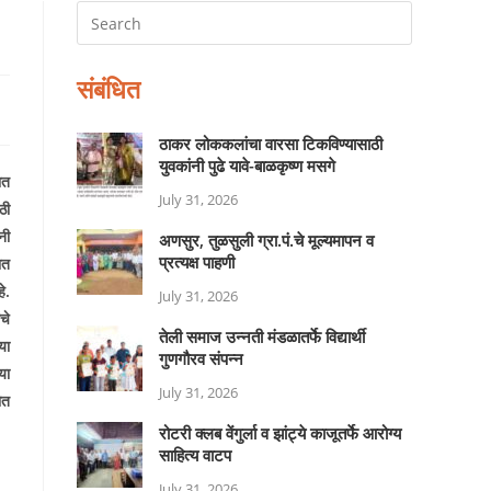
संबंधित
ठाकर लोककलांचा वारसा टिकविण्यासाठी
युवकांनी पुढे यावे-बाळकृष्ण मसगे
ात
July 31, 2026
ठी
नी
अणसुर, तुळसुली ग्रा.पं.चे मूल्यमापन व
प्रत्यक्ष पाहणी
ात
े.
July 31, 2026
चे
तेली समाज उन्नती मंडळातर्फे विद्यार्थी
या
गुणगौरव संपन्न
या
July 31, 2026
ोत
रोटरी क्लब वेंगुर्ला व झांट्ये काजूतर्फे आरोग्य
साहित्य वाटप
July 31, 2026