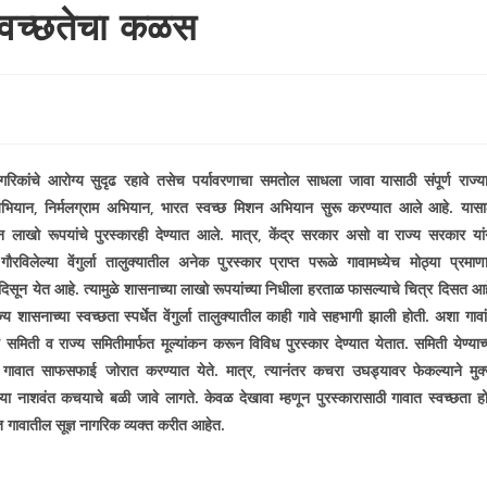
अस्वच्छतेचा कळस
ागरिकांचे आरोग्य सुदृढ रहावे तसेच पर्यावरणाचा समतोल साधला जावा यासाठी संपूर्ण राज्य
अभियान
,
निर्मलग्राम अभियान
,
भारत स्वच्छ मिशन अभियान सुरू करण्यात आले आहे. यासा
 लाखो रूपयांचे पुरस्कारही देण्यात आले. मात्र
,
केंद्र सरकार असो वा राज्य सरकार यां
ौरविलेल्या वेंगुर्ला तालुक्यातील अनेक पुरस्कार प्राप्त परूळे गावामध्येच मोठ्या प्रमाण
दिसून येत आहे. त्यामुळे शासनाच्या लाखो रूपयांच्या निधीला हरताळ फासल्याचे चित्र दिसत आह
ज्य शासनाच्या स्वच्छता स्पर्धेत वेंगुर्ला तालुक्यातील काही गावे सहभागी झाली होती. अशा गावां
ीय समिती व राज्य समितीमार्फत मूल्यांकन करून विविध पुरस्कार देण्यात येतात. समिती येण्याच्
गावात साफसफाई जोरात करण्यात येते. मात्र
,
त्यानंतर कचरा उघड्यावर फेकल्याने मुक्
या नाशवंत कच­याचे बळी जावे लागते. केवळ देखावा म्हणून पुरस्कारासाठी गावात स्वच्छता ह
 गावातील सूज्ञ नागरिक व्यक्त करीत आहेत.