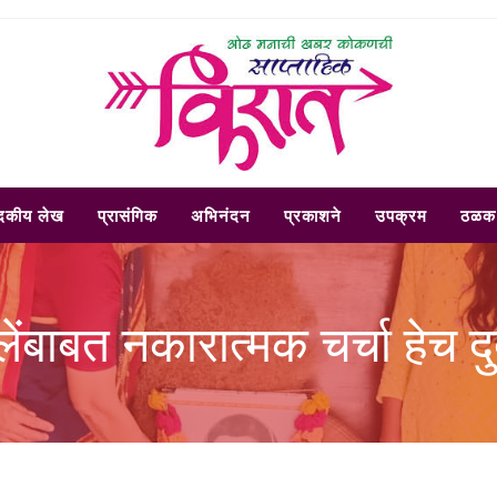
ादकीय लेख
प्रासंगिक
अभिनंदन
प्रकाशने
उपक्रम
ठळक 
लेंबाबत नकारात्मक चर्चा हेच दुर्