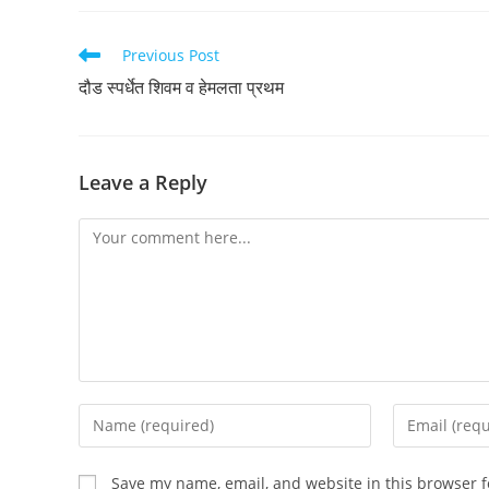
Read
Previous Post
more
दौड स्पर्धेत शिवम व हेमलता प्रथम
articles
Leave a Reply
Comment
Enter
Enter
your
your
name
email
Save my name, email, and website in this browser f