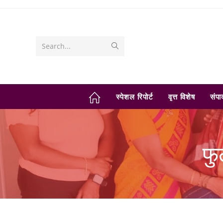
Skip
to
content
Submit
Search...
search
स्पेशल रिपोर्ट
वृत्त विशेष
संप
फु