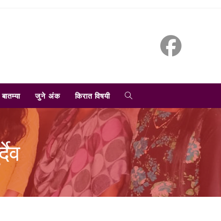
TOGGLE
बातम्या
जुने अंक
किरात विषयी
WEBSITE
देव
SEARCH