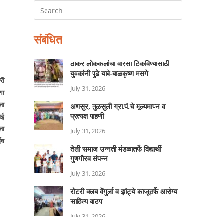
संबंधित
ठाकर लोककलांचा वारसा टिकविण्यासाठी
युवकांनी पुढे यावे-बाळकृष्ण मसगे
री
July 31, 2026
णा
ला
अणसुर, तुळसुली ग्रा.पं.चे मूल्यमापन व
प्रत्यक्ष पाहणी
ाई
ला
July 31, 2026
ेव
तेली समाज उन्नती मंडळातर्फे विद्यार्थी
गुणगौरव संपन्न
July 31, 2026
रोटरी क्लब वेंगुर्ला व झांट्ये काजूतर्फे आरोग्य
साहित्य वाटप
July 31, 2026