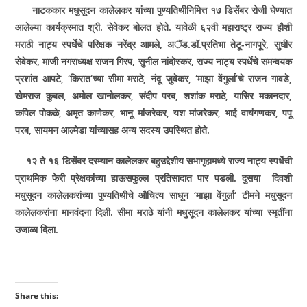
नाटककार मधुसूदन कालेलकर यांच्या पुण्यतिथीनिमित्त १७ डिसेंबर रोजी घेण्यात
आलेल्या कार्यक्रमात श्री. सेवेकर बोलत होते. यावेळी ६२वी महाराष्ट्र राज्य हौशी
मराठी नाट्य स्पर्धेचे परिक्षक नरेंद्र आमले, अॅड.डॉ.प्रतिभा तेटू-नागपूरे, सुधीर
सेवेकर, माजी नगराध्यक्ष राजन गिरप, सुनील नांदोस्कर, राज्य नाट्य स्पर्धेचे
समन्वयक
प्रशांत आपटे, ‘किरात‘च्या सीमा मराठे, नंदू जुवेकर, ‘माझा वेंगुर्ला‘चे
राजन गावडे,
खेमराज कुबल, अमोल खानोलकर, संदीप परब, शशांक मराठे, यासिर मकानदार,
कपिल पोकळे, अमृत काणेकर, भानू मांजरेकर, यश मांजरेकर, भाई वायंगणकर, पपू
परब, सायमन आल्मेडा यांच्यासह अन्य सदस्य उपस्थित होते.
१२ ते १६ डिसेंबर दरम्यान कालेलकर बहुउद्देशीय सभागृहामध्ये राज्य नाट्य स्पर्धेची
प्राथमिक फेरी प्रेक्षकांच्या हाऊसफुल्ल प्रतिसादात पार पडली. दुस­या दिवशी
मधुसूदन कालेलकरांच्या पुण्यतिथीचे औचित्य साधून ‘माझा वेंगुर्ला‘ टीमने मधुसूदन
कालेलकरांना मानवंदना दिली. सीमा मराठे यांनी मधुसूदन कालेलकर यांच्या स्मृतींना
उजाळा दिला.
Share this: