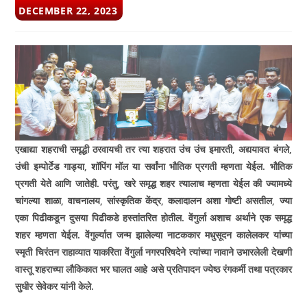
POST
DECEMBER 22, 2023
PUBLISHED:
एखाद्या शहराची समृद्धी ठरवायची तर त्या शहरात उंच उंच इमारती, अद्ययावत बंगले,
उंची इम्पोर्टेड गाड्या, शॉपिंग मॉल या सर्वांना भौतिक प्रगती म्हणता येईल. भौतिक
प्रगती येते आणि जातेही. परंतु, खरे समृद्ध शहर त्यालाच म्हणता येईल की ज्यामध्ये
चांगल्या शाळा, वाचनालय, सांस्कृतिक केंद्र, कलादालन अशा गोष्टी असतील, ज्या
एका पिढीकडून दुस­या पिढीकडे हस्तांतरित होतील. वेंगुर्ला अशाच अर्थाने एक समृद्ध
शहर म्हणता येईल. वेंगुर्ल्यात जन्म झालेल्या नाटककार मधुसूदन कालेलकर यांच्या
स्मृती चिरंतन राहाव्यात याकरिता वेंगुर्ला नगरपरिषदेने त्यांच्या नावाने उभारलेली देखणी
वास्तू शहराच्या लौकिकात भर घालत आहे असे प्रतिपादन ज्येष्ठ रंगकर्मी तथा पत्रकार
सुधीर सेवेकर यांनी केले.