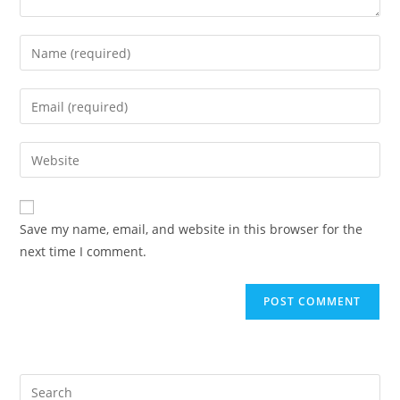
Enter
your
name
Enter
or
your
username
email
Enter
to
address
your
comment
to
website
comment
URL
Save my name, email, and website in this browser for the
(optional)
next time I comment.