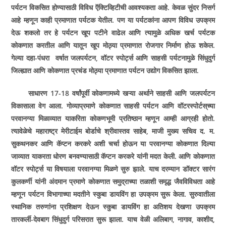
पर्यटन विकसित होण्यासाठी विविध ऍक्टिव्हिटीची आवश्‍यकता आहे. केवळ सुंदर निसर्ग
आहे म्हणून काही प्रमाणात पर्यटक येतील. पण या पर्यटकांना आपण विविध उपक्रम
देऊ शकलो तर हे पर्यटन खूप पटीने वाढेल आणि त्यामुळे अधिक खर्च पर्यटक
कोकणात करतील आणि यातून खूप मोठ्या प्रमाणात रोजगार निर्माण होऊ शकेल.
गेल्या दहा-पंधरा वर्षात जलपर्यटन, वॉटर स्पोर्ट्स आणि साहसी पर्यटनामुळे सिंधुदुर्ग
जिल्ह्यात आणि कोकणात प्रचंड मोठ्या प्रमाणात पर्यटन उद्योग विकसित झाला.
साधारण 17-18 वर्षांपूर्वी कोकणामध्ये खऱ्या अर्थाने साहसी आणि जलपर्यटन
विकासाला वेग आला. गोव्याप्रमाणे कोकणात साहसी पर्यटन आणि वॉटरस्पोर्टस्‌च्या
परवानग्या मिळाव्यात याकरिता कोकणभूमी प्रतिष्ठान म्हणून आम्ही आग्रही होतो.
त्यावेळेचे महाराष्ट्र मेरीटाईम बोर्डाचे श्रीवास्तव साहेब, माजी मुख्य सचिव द. म.
सुकथनकर आणि कॅप्टन करकरे अशी चर्चा होऊन या परवानग्या कोकणात दिल्या
जाव्यात याकरता धोरण बनवण्यासाठी कॅप्टन करकरे यांनी मदत केली. आणि कोकणात
वॉटर स्पोर्ट्स या विषयाला परवानग्या मिळणे सुरु झाले. याच दरम्यान डॉक्टर सारंग
कुलकर्णी यांनी अंदमान प्रमाणे कोकणात समुद्राच्या तळाशी समृद्ध जैवविविधता आहे
म्हणून पर्यटन विभागाच्या मदतीने स्कुबा डायविंग हा उपक्रम सुरू केला. सुरुवातीला
स्थानिक तरुणांना प्रशिक्षण देऊन स्कुबा डायविंग हा अतिशय देखणा उपक्रम
तारकर्ली-देवबाग सिंधुदुर्ग परिसरात सुरू झाला. याच वेळी अलिबाग, नागाव, काशीद,