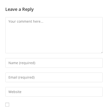
Leave a Reply
Comment
Enter
your
name
Enter
or
your
username
email
Enter
to
address
your
comment
to
website
comment
URL