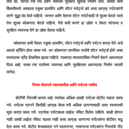
सेवा द्या, चांगले पैसे घ्या आणि सर्वोत्तम सुरक्षित सुविधा निर्माण करा. कमीत कमी
किंमतीमध्ये आम्हाला स्कुबा डायविंग आणि वॉटर स्पोर्ट्स हवे असा आग्रह पर्यटकांनी
धरणे सुद्धा बंद केले पाहिजे. जगभर आणि देशभर वॉटर स्पोर्टसाठी जे शुल्क घेतले जाते
तेच शुल्क कोकणात घेतले पाहिजे. पैसे कमी करणे हा उद्देश न ठेवता चांगल्या व
सुरक्षित व्यवस्था देणे हा उद्देश ठेवला पाहिजे.
कोकणात कमी पैशात स्कुबा डायविंग, वॉटर स्पोर्ट्स आणि पर्यटन करता येते असे
आपले ब्रँडिंग होता कामा नये. तर कोकणात जागतिक दर्जाचे वॉटर स्पोर्ट्स होते अशा
स्वरूपाचा ब्रँड विकसित झाला पाहिजे. याकरता सप्ततारांकित निसर्ग देवाने आपल्याला
दिला आहे. फक्त त्या दर्जाच्या व्यवस्था आणि सुरक्षितता आपल्याला निर्माण करावी
लागेल.
नियम मोडणारे व्यावसायीक आणि पर्यटक नकोच
बोटींची जितकी क्षमता आहे त्यापेक्षा अधिक एकही पर्यटक बोटीत चढता कामा
नये. पर्यटक ग्रुपने कितीही आग्रह केला तरी अधिक उत्पन्नासाठी अशा स्वरूपाची
चूक करता कामा नये. प्रत्येक पर्यटकाला लाईफ जॅकेट दिलेच पाहिजे. काही होणार
नाही आम्ही लाईफ जॅकेट घालत नाही असा आग्रह धरणाऱ्या पर्यटकांना बोटीवर चढू
देता कामा नये. बोटीत बेजबाबदार पणे चालणाऱ्या, नाचणाऱ्या पर्यटकांना नियमांचे नीट