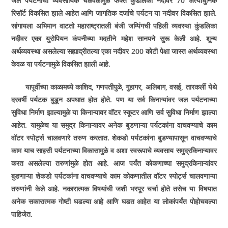
जल पर्यटनाची व्यवसायिक चळवळीमुळे फक्त कुंडलिका नदीवर 70 अत्याधुनिक
रिसॉर्ट विकसित झाले आहेत आणि जागतिक दर्जाचे पर्यटन या नदीवर विकसित झाले.
सांगायला अभिमान वाटतो महाराष्ट्रातली बंजी जम्पिंगची पहिली व्यवस्था कुंडलिका
नदीवर एका युरोपियन कंपनीच्या मदतीने महेश सानपने सुरू केली आहे. शून्य
अर्थव्यवस्था असलेल्या सह्याद्रीतल्या एका नदीवर 200 कोटी पेक्षा जास्त अर्थव्यवस्था
केवळ या पर्यटनामुळे विकसित झाली आहे.
यापूर्वीच्या काळामध्ये काशिद, गणपतीपुळे, गुहागर, अलिबाग, वसई, तारकर्ली येथे
दरवर्षी पर्यटक बुडून अपघात होत होते. पण या सर्व किनाऱ्यांवर जल पर्यटनाच्या
सुविधा निर्माण झाल्यामुळे या किनाऱ्यावर वॉटर स्कूटर आणि सर्व सुविधा निर्माण झाल्या
आहेत. यामुळेच या समुद्र किनाऱ्यावर अनेक बुडणाऱ्या पर्यटकांना वाचवण्याचे काम
वॉटर स्पोर्ट्स चालवणारे तरुण करतात. शेकडो पर्यटकांना बुडण्यापासून वाचवण्याचे
काम याच साहसी पर्यटनाच्या विकासामुळे व अशा स्वरूपाचे व्यवसाय समुद्रकिनाऱ्यावर
करत असलेल्या तरुणांमुळे होत आहे. आज पर्यंत कोकणाच्या समुद्रकिनाऱ्यांवर
बुडणाऱ्या शेकडो पर्यटकांना वाचवण्याचे काम कोकणातील वॉटर स्पोर्ट्स चालवणाऱ्या
तरुणांनी केले आहे. नकारात्मक विषयांची जशी भरपूर चर्चा होते तसेच या विषयात
अनेक सकारात्मक गोष्टी घडल्या आहे आणि घडत आहेत या लोकांपर्यंत पोहोचवल्या
पाहिजेत.