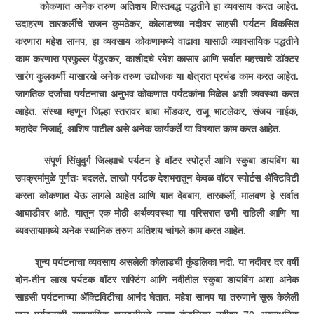
कोकणात अनेक तरुण अतिशय शिस्तबद्ध पद्धतीने हा व्यवसाय करत आहेत.
उदाहरण तारकर्लीचे राजन कुमठेकर, कोलाडच्या नदीवर साहसी पर्यटन विकसित
करणारा महेश सानप, हा व्यवसाय कोकणामध्ये वाढावा यासाठी व्यावसायिक पद्धतीने
काम करणारा प्रफुल्ल पेंडुरकर, काशीदचे रमेश कासार आणि सर्वात महत्त्वाचे डॉक्टर
सारंग कुलकर्णी यासारखे अनेक तरुण उद्योजक या क्षेत्रात प्रचंड काम करत आहेत.
जागतिक दर्जाचा पर्यटनाचा अनुभव कोकणात पर्यटकांना मिळेल अशी व्यवस्था करत
आहेत. संस्था म्हणून जिल्हा स्तरावर बाबा मोंडकर, राजू भाटलेकर, संजय नाईक,
महादेव निजाई, आशिष पाटील असे अनेक कार्यकर्ते या विषयात काम करत आहेत.
संपूर्ण सिंधुदुर्ग जिल्ह्याचे पर्यटन हे वॉटर स्पोर्ट्स आणि स्कुबा डायविंग या
उपक्रमांमुळे पूर्णतः बदलले. लाखो पर्यटक देशभरातून केवळ वॉटर स्पोर्टस ॲक्टिविटी
करता कोकणात येऊ लागले आहेत आणि यात देवबाग, तारकर्ली, मालवण हे सर्वात
आघाडीवर आहे. यातून एक मोठी अर्थव्यवस्था या परिसरात उभी राहिली आणि या
व्यवसायामध्ये अनेक स्थानिक तरुण अतिशय चांगले काम करत आहेत.
शुन्य पर्यटनाचा व्यवसाय असलेली कोलाडची कुंडलिका नदी. या नदीवर दर वर्षी
दोन-तीन लाख पर्यटक वॉटर राफ्टिंग आणि नदीतील स्कुबा डायविंग अशा अनेक
साहसी पर्यटनाच्या ॲक्टिविटीचा आनंद घेतात. महेश सानप या तरुणाने सुरू केलेली