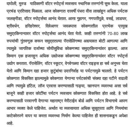
दापोली, मुरुड याठिकाणी वॉटर स्पोर्ट्स व्यवसाय स्थानिक तरुणांनी सुरू केला. याला
प्रचंड प्रतिसाद मिळाला. आज कोकणात दरवर्षी पंधरा वीस लाखांहून अधिक पर्यटक
जलक्रीडा, वॉटर स्पोर्ट्सचा आनंद घेतात. आत्ता गुहागर, गणपतीपुळे, वसई, लाडघर,
श्रीवर्धन, हरिहरेश्‍वर, दिवेआगर जवळपास कोकणातील प्रत्येक प्रमुख
समुद्रकिनाऱ्यावर वॉटर स्पोर्ट्सचा आनंद घेता येतो. काही तरुणांनी 70-80 लाख
रुपयांची गुंतवणूक करून समुद्रातल्या पॅरासेलिंगच्या अद्ययावत बोटी आणल्या आणि
त्यामुळे जागतिक दर्जाच्या सोयीसुविधा कोकणच्या समुद्रकिनाऱ्यांवर झाल्या. आज
किमान एक हजारहून अधिक उद्योजक कोकणच्या समुद्रकिनाऱ्यांवर वॉटर स्पोर्ट्स
उद्योग करतात. पॅरासेलिंग, वॉटर स्कूटर, वेगवेगळ्या वॉटर राइड्स हा सर्व अनुभव घेता
येतो आणि किमान दहा हजार कुटुंबांचा उदरनिर्वाह या पर्यटनामुळे चालतो. हे पर्यटन
कोकणात विकसित झाल्यामुळे कोकणात येणाऱ्या पर्यटकांची संख्या दहा पटीने वाढली
आणि त्यामुळे हॉटेल, लॉज प्रवास करण्यासाठी गाड्या, खानपान व्यवस्था असा सर्व
बाजूने काही हजार कोटींचा पर्यटन व्यवसाय कोकणात विकसित होत आहे. हे सर्व
करण्यासाठी परवानगी देणाऱ्या महाराष्ट्र मेरीटाईम बोर्ड आणि पर्यटन विभागाचे आपण
आभार व्यक्त केले पाहिजेत. अर्थात या व्यवसायात अधिक सुसूत्रता आणि नियमांचा
काटेकोरपणे वापर या करता व्यवस्था निर्माण केल्या पाहिजेत ही शासनाकडून अपेक्षा
आहे.