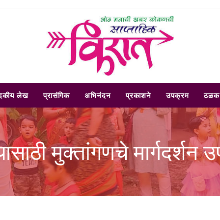
ादकीय लेख
प्रासंगिक
अभिनंदन
प्रकाशने
उपक्रम
ठळक 
ासाठी मुक्तांगणचे मार्गदर्श