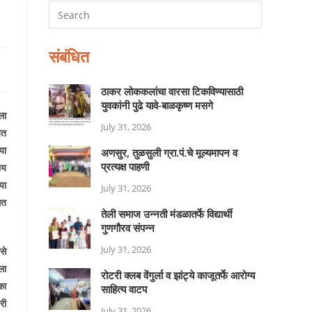
संबंधित
ठाकर लोककलांचा वारसा टिकविण्यासाठी
युवकांनी पुढे यावे-बाळकृष्ण मसगे
ला
July 31, 2026
ित
या
अणसुर, तुळसुली ग्रा.पं.चे मूल्यमापन व
प्रत्यक्ष पाहणी
ाय
या
July 31, 2026
मत
तेली समाज उन्नती मंडळातर्फे विद्यार्थी
गुणगौरव संपन्न
July 31, 2026
से
ला
रोटरी क्लब वेंगुर्ला व झांट्ये काजूतर्फे आरोग्य
का
साहित्य वाटप
री
July 31, 2026