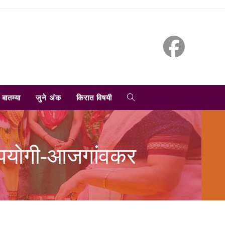
TOGGLE
बातम्या
जुने अंक
किरात विषयी
WEBSITE
न उपयोगी-आजगांवकर
SEARCH