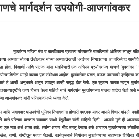
ंगणचे मार्गदर्शन उपयोगी-आजगांवकर
मुक्तांगण महिला मंच व बालविकास प्रकल्प यांच्यातर्फे बालदिनाचे औचित्य साधून महि
चच्या अध्यक्षा संजना तेंडोलकर यांच्या अध्यक्षतेखाली
‘
आईपण निभावताना
‘
हा परिसंवाद आयोज
ला होता. विद्यार्थी आणि पालक यांना घडविणारी एक अभिनव प्रयोगशाळा म्हणजे
‘
मुक्तांगण.
‘
रयोगशाळेतील आम्ही पालक एक संशोधक आहोत. मुलांबरोबर घडत
,
वाढत जाण्याची प्रक्रिया क
ते हे आम्ही अनुभवले असून त्यातून आम्ही समृद्ध होत गेलो. एक सुजाण पालक म्हणून मुलांच्
कासाच्यादृष्टीने काय विचार केला पाहिजे याचे मार्गदर्शन मुक्तांगणच्या पालक शाळेत घेतो असे 
व्या आजगांवकर यांनी परिसंवादामध्ये व्यक्त केले.
णाम आणि जबाबदार पालकांची भूमिका निभावताना होणारी दमछाक यावर आपले विचार मांडले. काही
प्याने कसे परिणाम करतात याबाबत साक्षी वेंगुर्लेकर यांनी माहिती दिली. आपली मुले ही आपल्या
्याला एक नवा अर्थ आला आहे. त्यांना आपण नीट उमलू देऊया असे आवाहन मुक्तांगणच्या संचालि
 खेळ
,
गाणी
,
गोष्टीतून मज्जा घेतली. कार्यक्रमाचे नियोजन मुक्तांगणच्या सहाय्यक शिक्षिका गौ