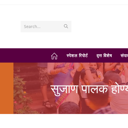
Skip
to
content
Submit
Search...
search
स्पेशल रिपोर्ट
वृत्त विशेष
संप
सुजाण पालक होण्य