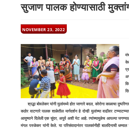
सुजाण पालक होण्यासाठी मुक्ता
POST
NOVEMBER 23, 2022
PUBLISHED:
मं
के
प्
अस
वि
दि
श्रद्धा बोवलेकर यांनी मुलांमध्ये होत जाणारे बदल
,
कोरोना काळाचा दुष्परि
कठोर वाटणारे पालक शाळेतील मार्गदर्शन हे दोन्ही मुलांच्या वाढीवर टप्प्याटप्
आयुष्याने दिलेली एक सुंदर
,
अपूर्व अशी भेट आहे. त्यांच्यामुळेच आपल्या जगण
मंगल परुळेकर यांनी केले. या परिसंवादानंतर पालकांनीही बालदिनाची धम्माल