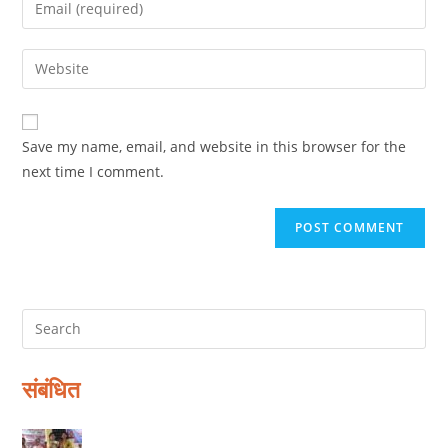
Enter
or
your
username
email
Enter
to
address
your
comment
to
website
comment
URL
Save my name, email, and website in this browser for the
(optional)
next time I comment.
संबंधित