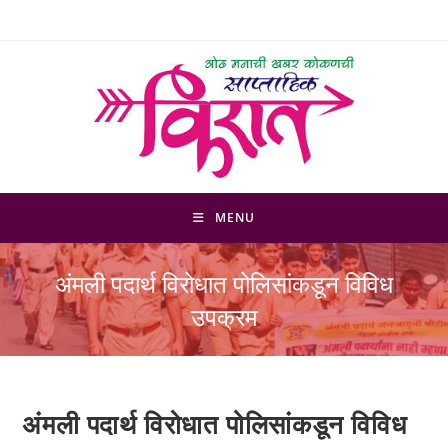
Skip
to
content
MENU
अंमली पदार्थ विरोधात पोलिसांकडून विविध
उपक्रम
अंमली पदार्थ विरोधात पोलिसांकडून विविध