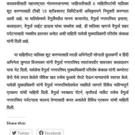
कालावधीसाठी महाराष्ट्रात गंतव्यस्थानाच्या जाहिरातीसाठी 6 माहितीपटांची मालिका
शूट करण्यासाठी टीव्ही 18 ब्रॉडकास्ट लिमिटेडची अधिकृतपणे नियुक्ती करण्यात
आली आहे. या मालिकेमध्ये वेंगुर्लेमधील मत्स्य बाजारपेठ, वेंगुर्ला नगरपरिषद इमारत,
कलादालन, वेंगुर्ला लाईट हाऊस यांचा समावेश आहे. ही मालिका म्हणजे वेंगुर्ला शहर
पर्यटनासाठी नक्कीच हातभार असेल अशी माहिती यावेळी मुख्याधिकारी परितोष कंकाळ
यांनी दिली आहे.
या माहितीपट मालिका शूट करण्यासाठी मराठी अभिनेत्री सोनाली कुलकर्णी व हिंदी
अभिनेता कुणाल विजयकर यांनी वेंगुर्ला नगरपरिषद स्वातंत्र्यवीर सावरकर कलादालन
यास भेट दिली. यावेळेस वेंगुर्ला नगरपरिषद मुख्याधिकारी परितोष कंकाळ यांनी कम्पोस्ट
डेपो येथे तयार केलेले जैविक खत तसेच फुलाचे रोपटे देऊन मान्यवरांचे स्वागत केले.
यावेळी मुख्याधिकरी यांनी वेंगुर्ला नगरपरिषदेमार्फत राबविले जाणारे विविध नाविन्यपूर्ण
प्रकल्प यांची माहिती दिली. वेंगुर्ला स्वच्छता पॅटर्न, क्रॉफर्ड मार्केट तसेच वेंगुर्ला
नगरपरिषद पर्यटनाला चालना देण्यासाठी करत असलेले विविध प्रकल्प यांची माहिती
दिली.
Share this:
Twitter
Facebook