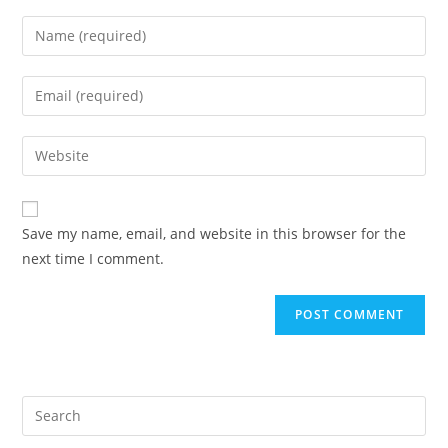
Enter
your
name
Enter
or
your
username
email
Enter
to
address
your
comment
to
website
comment
URL
Save my name, email, and website in this browser for the
(optional)
next time I comment.