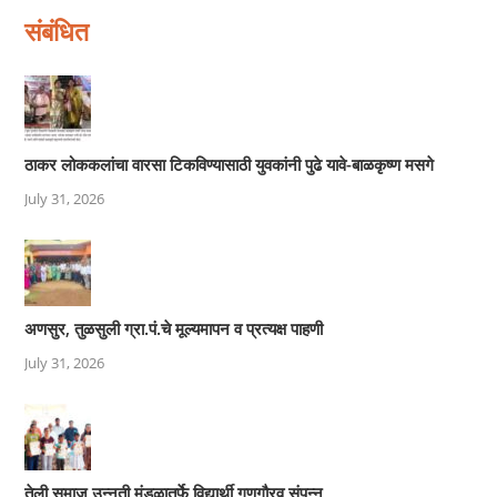
संबंधित
ठाकर लोककलांचा वारसा टिकविण्यासाठी युवकांनी पुढे यावे-बाळकृष्ण मसगे
July 31, 2026
अणसुर, तुळसुली ग्रा.पं.चे मूल्यमापन व प्रत्यक्ष पाहणी
July 31, 2026
तेली समाज उन्नती मंडळातर्फे विद्यार्थी गुणगौरव संपन्न