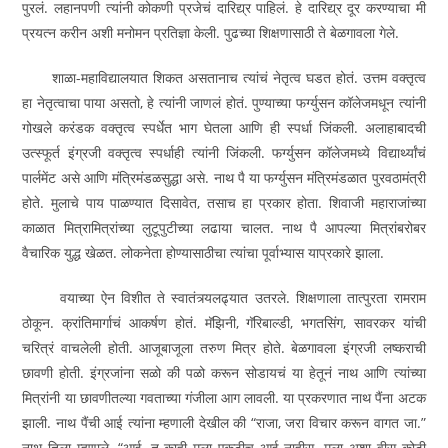
पुरलं. लहानपणी त्यांनी कोकणी प्रजेचं दारिद्य्र पाहिलं. हे दारिद्य्र दूर करण्याचा मी
प्रयत्न करीन अशी मनोमन प्रतिज्ञा केली. पुढच्या शिक्षणासाठी ते बेळगावला गेले.
शाळा-महाविद्यालयात शिकत असतानाच त्यांचं नेतृत्व घडत होतं. उत्तम वक्तृत्व
हा नेतृत्वाचा पाया असतो, हे त्यांनी जाणलं होतं. पुण्याच्या फर्ग्युसन कॉलेजमधून त्यांनी
गोखले करंडक वक्तृत्व स्पर्धेत भाग घेतला आणि ही स्पर्धा जिंकली. अलाहाबादची
उत्स्फूर्त इंग्रजी वक्तृत्व स्पर्धाही त्यांनी जिंकली. फर्ग्युसन कॉलेजमध्ये विद्यार्थ्यांचं
पार्लमेंट असे आणि मंत्रिमंडळसुद्धा असे. नाथ पै या फर्ग्युसन मंत्रिमंडळात पुरवठामंत्री
होते. मुलाचे पाय पाळण्यात दिसावेत, तसाच हा प्रकार होता. शिवाजी महाराजांच्या
काळात मित्रामित्रांच्या लुटूपुटीच्या लढाया चालत. नाथ पै आपल्या मित्रांबरोबर
वैचारिक युद्ध खेळत. लोकनेता होण्यासाठीचा त्यांचा पूर्वाभ्यास याप्रकारे झाला.
वयाच्या ऐन विशीत ते स्वातंत्र्यलढ्यात उतरले. शिक्षणाला तात्पुरता रामराम
ठोकून. क्रांतिमार्गाचं आकर्षण होतं. मॅझिनी, गॅरिबाल्डी, भगतसिंग, सावरकर यांची
चरित्रं वाचलेली होती. आजूबाजूला तरुण मित्र होते. बेळगावला इंग्रजी लष्कराची
छावणी होती. इंग्रजांना सळो की पळो करून सोडायचं या हेतूनं नाथ आणि त्यांच्या
मित्रांनी या छावणीतल्या गवताच्या गंजीला आग लावली. या प्रकरणात नाथ पैंना अटक
झाली. नाथ पैंची आई त्यांना म्हणाली देखील की “राजा, जरा विचार करून वागत जा.”
नाथ तिला म्हणाले, “आई, तू काही मला एकटीच आई नाहीस. मला अशा वीस कोटी