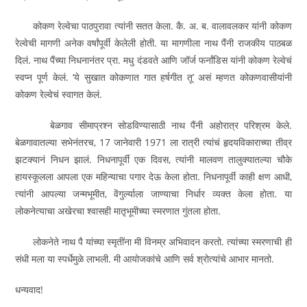
कोकण रेल्वेचा पाठपुरावा त्यांनी सतत केला. कै. अ. ब. वालावलकर यांनी कोकण
रेल्वेची मागणी अनेक वर्षांपूर्वी केलेली होती. या मागणीला नाथ पैंनी राजकीय पाठबळ
दिलं. नाथ पैंच्या निधनानंतर प्रा. मधु दंडवते आणि जॉर्ज फर्नांडिस यांनी कोकण रेल्वेचं
स्वप्न पूर्ण केलं. ‘ये सुखात कोकणात गात हर्षगीत तू’ असं म्हणत कोकणवासीयांनी
कोकण रेल्वेचं स्वागत केलं.
बेळगाव सीमाप्रश्‍न सोडविण्यासाठी नाथ पैंनी अहोरात्र परिश्रम केले.
बेळगावातल्या सभेनंतरच, 17 जानेवारी 1971 ला रात्री त्यांचं हृदयविकाराच्या तीव्र
झटक्यानं निधन झालं. निधनापूर्वी एक दिवस, त्यांनी मालवण तालुक्यातल्या चौके
हायस्कूलला आपला एक महिन्याचा पगार देऊ केला होता. निधनापूर्वी काही क्षण आधी,
त्यांनी आपल्या जन्मभूमीत, वेंगुर्ल्याला जाण्याचा निर्धार व्यक्त केला होता. या
लोकनेत्याचा अखेरचा श्‍वासही मातृभूमीच्या स्मरणात गुंतला होता.
लोकनेते नाथ पै यांच्या स्मृतींना मी विनम्र अभिवादन करतो. त्यांच्या स्मरणाची ही
संधी मला या स्पर्धेमुळे लाभली. मी आयोजकांचे आणि सर्व श्रोत्यांचे आभार मानतो.
धन्यवाद!