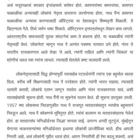
असं मजूरपक्षाचं सरकार इंग्लंडमध्ये सत्तेवर होतं. कामगारांच्या समस्यांचा, कामगार
चळवळीचा अभ्यासही लोकांचं नेतृत्व करताना उपयोगाचा होता. नाथ पैंना कामगार
चळवळीचा अभ्यास करण्यासाठी ऑस्ट्रिया या देशाकडून शिष्यवृत्ती मिळाली. ते
व्हिएन्नाला गेले. तिथे जर्मन भाषा शिकले. ऑस्ट्रियन वृत्तपत्रांमधून लेखन करू लागले.
आंतरराष्ट्रीय समाजवादी युवक संघटनेचं काम ते बघतच होते. या चळवळीचं त्यांनी
नेतृत्वही केलं. ‘लोकनेता’ म्हणून नाथ पै अत्यंत पक्क्या पायावर उभे होते. नंतर ते
भारतीय राजकारणात आले तेव्हा ‘ते आले, त्यांनी पाहिलं आणि त्यांनी जिंकलं’ या
श्रेणीचं धवल यश त्यांना लाभलं. त्यासाठी घेतलेले कष्ट फलदायी ठरले.
लोकनेतृत्वासाठी सिद्ध होण्यापूर्वी रावसाहेब पटवर्धनांनी त्यांना एक बहुमोल सल्ला
दिला. बरीच वर्षे शिक्षणासाठी नाथ पै परदेशात होते. त्यांनी भारत पाहावा, त्यासाठी
भ्रमंती करावी, लोकांचे प्रश्‍न जाणून घ्यावेत आणि नंतर राजकारणात यावं, अशी
रावसाहेबांची सूचना होती. नाथ पैैंनी या सूचनेचं पालन केलं. ही सूचना उपयुक्त ठरली.
1957 च्या लोकसभा निवडणुकीत नाथ पै राजापूर मतदारसंघातून भरघोस बहुमतानं
निवडून आले. नाथ पै कोकणचे भूमिपुत्र होते. त्यांचं बालपण या मतदारसंघातच गेलेलं
होतं. हा मतदारसंघ ‘मनिऑर्डरचा जिल्हा’ मानला जाई. उत्पन्न अगदी तुटपुंजं. मुंबईतून
येणाऱ्या चाकरमान्यांच्या मनिऑर्डरवर इथल्या लोकांची उपजीविका चाले. हीच आपली
नियती आहे, असं लोकांनी गृहीत धरलं होतं. आपण नियतीची ही रेषा बदलू शकतो, असं