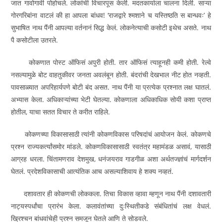
जात गावोगावी पोहोचले. लोकांची विचारपूस केली. मदतकार्याला चालना दिली. साऱ्या
गोरगरिबांना वाटलं की हा आपला बांधव! ‘राजद्वारे श्‍मशाने च यस्तिष्ठति स बान्धवः’ हे
सुभाषित नाथ पैंनी आपल्या वर्तनानं सिद्ध केलं. लोकनेत्याची कसोटी इथेच असते. नाथ
पै कसोटीला उतरले.
कोकणात पोस्ट ऑफिसं अपुरी होती. तार ऑफिसं त्याहूनही कमी होती. रेल्वे
नसल्यामुळे बोट वाहतुकीवर जनता अवलंबून होती. बंदरांची देखभाल नीट होत नव्हती.
पावसाळ्यात अपरिहार्यपणे बोटी बंद असत. नाथ पैंनी या प्रत्येक प्रश्‍नात लक्ष घातलं.
अभ्यास केला. अधिकाऱ्यांच्या भेटी घेतल्या. कोकणाला अधिकाधिक सोयी कशा प्राप्त
होतील, याचा सतत विचार ते करीत राहिले.
कोकणच्या विकासासाठी त्यांनी कोकणविकास परिषदांचं आयोजन केलं. कोकणचे
प्रश्‍न राज्यकर्त्यांसमोर मांडले. कोकणविकासासाठी स्वतंत्र महामंडळ असावं, यासाठी
आग्रह धरला. चिंतामणराव देशमुख, धनंजयराव गाडगीळ अशा अर्थतज्ज्ञांचं मार्गदर्शन
घेतलं. प्रदेशविकासाची आत्यंतिक आच असल्याशिवाय हे शक्य नव्हतं.
दशावतार ही कोकणची लोककला. तिचा विकास व्हावा म्हणून नाथ पैंनी दशावतारी
नाट्यस्पर्धांचा प्रारंभ केला. कलावंतांच्या दुःस्थितीकडे संबंधितांचं लक्ष वेधलं.
ख्रिश्‍चन बांधवांचेही प्रश्‍न समजून घेतले आणि ते सोडवले.