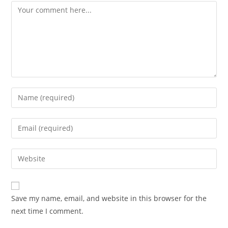
Comment
Enter
your
name
Enter
or
your
username
email
Enter
to
address
your
comment
to
website
comment
URL
Save my name, email, and website in this browser for the
(optional)
next time I comment.