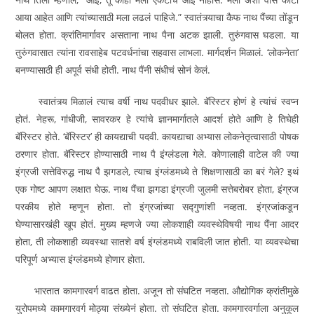
आया आहेत आणि त्यांच्यासाठी मला लढलं पाहिजे.” स्वातंत्र्याचा कैफ नाथ पैंच्या तोंडून
बोलत होता. क्रांतिमार्गावर असताना नाथ पैना अटक झाली. तुरुंगवास घडला. या
तुरुंगवासात त्यांना रावसाहेब पटवर्धनांचा सहवास लाभला. मार्गदर्शन मिळालं. ‘लोकनेता’
बनण्यासाठी ही अपूर्व संधी होती. नाथ पैंनी संधीचं सोनं केलं.
स्वातंत्र्य मिळालं त्याच वर्षी नाथ पदवीधर झाले. बॅरिस्टर होणं हे त्यांचं स्वप्न
होतं. नेहरू, गांधीजी, सावरकर हे त्यांचे ज्ञानमार्गातले आदर्श होते आणि हे तिघेही
बॅरिस्टर होते. ‘बॅरिस्टर’ ही कायद्याची पदवी. कायद्याचा अभ्यास लोकनेतृत्वासाठी पोषक
ठरणार होता. बॅरिस्टर होण्यासाठी नाथ पै इंग्लंडला गेले. कोणालाही वाटेल की ज्या
इंग्रजी सत्तेविरुद्ध नाथ पै झगडले, त्याच इंग्लंडमध्ये ते शिक्षणासाठी का बरं गेले? इथं
एक गोष्ट आपण लक्षात घेऊ. नाथ पैंचा झगडा इंग्रजी जुलमी सत्तेबरोबर होता, इंग्रज
परकीय होते म्हणून होता. तो इंग्रजांच्या सद्गुणांशी नव्हता. इंग्रजांकडून
घेण्यासारखंही खूप होतं. मुख्य म्हणजे ज्या लोकशाही व्यवस्थेविषयी नाथ पैंना आदर
होता, ती लोकशाही व्यवस्था सातशे वर्ष इंग्लंडमध्ये राबविली जात होती. या व्यवस्थेचा
परिपूर्ण अभ्यास इंग्लंडमध्ये होणार होता.
भारतात कामगारवर्ग वाढत होता. अजून तो संघटित नव्हता. औद्योगिक क्रांतीमुळे
युरोपमध्ये कामगारवर्ग मोठ्या संख्येनं होता. तो संघटित होता. कामगारवर्गाला अनुकूल