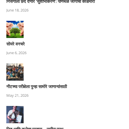
निसर्गाला छेद देणारे ‘सुशोभीकरण’: पाणथळ जागांचा कोंडमारा
June 18, 2026
सोयरे वनचरे
June 6, 2026
नीटच्या परीक्षेला पुन्हा सामोरे जाणाऱ्यांसाठी
May 21, 2026
जिद्द आणि कलेचा प्रवास – समीरा प्रभू