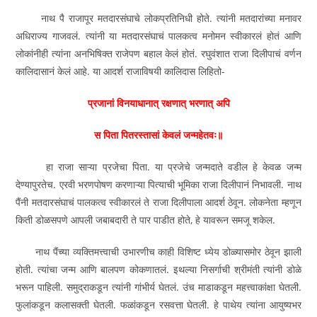
नाथ पै राजापूर मतदारसंघाचे लोकप्रतिनिधी होते. त्यांनी मतदारांच्या मनावर
अधिराज्य गाजवलं. त्यांनी या मतदारसंघाचं पालकत्व मनोमन स्वीकारलं होतं आणि
लोकांनीही त्यांना अनभिषिक्त राजेपण बहाल केलं होतं. रघुवंशात राजा दिलीपाचं वर्णन
कालिदासानं केलं आहे. या आदर्श राजाविषयी कालिदास लिहितो-
प्रजानां विनयाधानात्‌ रक्षणात्‌ भरणात्‌ अपि
स पिता पितरस्तासां केवलं जन्महेतवः॥
हा राजा साऱ्या प्रजेचा पिता. या प्रजेचे जन्मदाते वडील हे केवळ जन्म
देण्यापुरतेच. एरवी भरणपोषण करणाऱ्या पित्याची भूमिका राजा दिलीपानं निभावली. नाथ
पैंनी मतदारसंघाचं पालकत्व स्वीकारलं ते राजा दिलीपाला आदर्श ठेवून. लोकनेता म्हणून
किती डोळसपणे आपली जबाबदारी ते पार पाडीत होते, हे यावरून समजू शकेल.
नाथ पैंच्या व्यक्तिमत्त्वाची उभारणीच काही विशिष्ट ध्येय डोळ्यासमोर ठेवून झाली
होती. त्यांचा जन्म आणि बालपण कोकणातलं. इथल्या निसर्गाची श्रीमंती त्यांनी डोळे
भरून पाहिली. समुद्राकडून त्यांनी गांभीर्य घेतलं. उंच माडाकडून महत्त्वाकांक्षा घेतली.
फुलांकडून कलासक्ती घेतली. फळांकडून रसवत्ता घेतली. हे पाथेय त्यांना आयुष्यभर