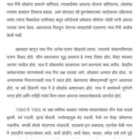
नाथ पैंनी लोकांना ठामपणे सांगितलं. त्यासाठीच्या आपल्या योजना सांगितल्या. लोकांचा
त्यांच्या शब्दांवर विश्‍वास बसला. असं सांगतात की कुणकेश्‍वरच्या जत्रेतल्या पहिल्याच
सभेत त्यांना मिळालेला प्रतिसाद बघून काँग्रेसचे उमेदवार मोरोपंत जोशी यांनी आपला
पराभव मान्य केला. आपल्याला निवडून देणाऱ्या मतदारांची प्रतारणा नाथ पैंनी कधीच
केली नाही.
खासदार म्हणून नाथ पैंना अनेक प्रश्‍न सोडवावे लागत. भारताचे संरक्षणविषयक
प्रश्‍न बिकट होते. चीन आपल्यावर युद्ध लादणार हे स्पष्ट दिसत होतं. केंद्र सरकार
अत्यंत गाफील होतं. नाथ पै लोकसभेत सरकारला जागं करण्याचं काम करीत. केंद्रीय
कर्मचाऱ्यांच्या मागण्यांमध्ये नाथ पैंना लक्ष घालावं लागे. लोकांवर अन्याय होत होता. या
अन्यायाच्या निवारणासाठी नाथ पै लढत होते. बेळगावचा सीमाप्रश्‍नही सुटणं आवश्‍यक
होतं. या सर्व ठिकाणी नाथ पै हे लोकांचं आशास्थान होतं. नाथ पै कामांमध्ये पूर्णपणे
व्यग्र होते आणि तरीही त्यांचं चित्त सतत आपल्या मतदारसंघाकडे लागलेलं होतं.
1960 ते 1966 या सहा वर्षांच्या काळात त्यांच्या मतदारसंघात तीन वेळा वादळं
झाली. घरं पडली. झाडं मोडली. रस्तेवाहतूक बंद पडली. रेल्वे तर तेव्हा कोकणात
नव्हतीच. सगळी संपर्क यंत्रणाच थंडावली. वादळाचं वृत्त कळताच, प्रत्येक वेळी नाथ
पै तातडीनं मतदारसंघात आले. कधी होडीनं, कधी पोहत, चालत, जमेल तसे तसे पुढे