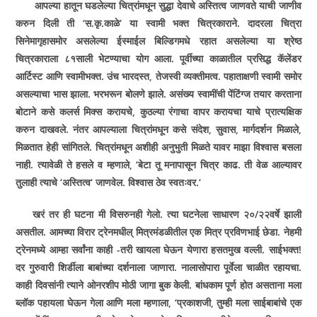
आपल्या हातून घडलेल्या चित्रांमधून सुद्धा देवाचे अस्तित्व जाणवते याची जाणीव
करुन दिली ती
‘
स.कृ.काळे
‘
या स्वामी भक्त चित्रकाराने. दादरला चित्रा
सिनेमागृहासमोर असलेल्या ईस्माईल बिल्डिगमधे रहात असलेल्या या श्रेष्ठ
चित्रकाराला ८१साली भेटण्याचा योग आला. पूर्वीच्या काळातील प्रसिद्ध कॅलेंडर
आर्टिस्ट आणि स्वामीभक्त. उंच भारदस्त
,
तेजस्वी व्यक्तीमत्व. पहाताक्षणी स्वामी समोर
असल्याचा भास झाला. भरभरून बोलणे झाले. असंख्य स्वामींची पेंटिंग्ज तयार करताना
बोटाने कसे कलर्स मिक्स करायचे
,
कुठल्या रंगाचा वापर करायचा याचे प्रात्यक्षिक
करुन दाखवले. नंतर आपल्याला चित्रांमधून कसे संदेश
,
सुवास
,
मार्गदर्शन मिळाले
,
मिळतात हेही सांगितले. चित्रांमधून अशीही अनुभुती मिळते यावर माझा विश्वास बसला
नाही. त्यावेळी ते हसले व म्हणाले
, ‘
बेटा तू मनापासून चित्र काढ. ती वेळ आल्यावर
तुलाही त्याचे ­­
‘
अस्तित्व
‘
जाणवेल. विश्वास ठेव स्वतःवर.
‘
खरं तर ही घटना मी विसरुनही गेलो. त्या घटनेला साधारण २०/२२वर्षे झाली
असतील. आमच्या विरार ट्रेनमधील् मित्रमंडळीतील एक मित्र प्रविणभाई छेडा. नेहमी
ट्रेनमध्ये आम्हा सर्वांना काही -तरी खायला घेऊन येणारा हसतमुख वल्ली. साईभक्त!
दर गुरुवारी शिर्डीला बाबांच्या दर्शनाला जाणारा. नालासोपारा पूर्वेला चाळीत रहायचा.
काही दिवसांनी त्याने ओनरशीप मोठी जागा बुक केली. बांधकाम पूर्ण होत असताना मला
ब्लॉक पहायला घेऊन गेला आणि मला म्हणाला
, ‘
प्रकाशजी
,
तुम्ही मला साईबाबांचे एक