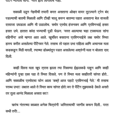
पेंटिंग न्यायला सांगा.
‘
नंतर झोप लागलीच नाही.
सकाळी उठून नेहमीची तयारी करत असताना ओव्हर वायर तुटल्याने ट्रेन बंद
पडल्याची बातमी मिळाली आणि टीव्ही चालू करुन बातम्या पहात असताना बेल वाजली
दरवाजा उघडला आणि मी उडालोच. समोर प्रमोद हंजनकर आणि प्रविणभाई हसत
हसत उभे. हातात कांदा भज्याची पुडी घेऊन.
‘
मस्त आल्याचा चहा टाकायला सांगा
वहिनींना
‘
असे म्हणत आत आले. खुर्चीवर बसताना प्रविणभाईचे लक्ष समोर स्मित
हास्य करीत असलेल्या पेंटिंगवर गेले. तसाच तो पहात उभा राहिला आणि अचानक मला
कडकडून मिठी मारली
,
त्याच्या डोळ्यांतून पडत असलेल्या अश्रुंनी मला न बोलता दाद
दिली.
काही दिवस मला खूप त्रास झाला त्या रिकाम्या ईझलकडे पाहून आणि काही
महिन्यांनी पुन्हा एका पहा ते स्मित दिसले
,
पण ते स्मित मला काहीतरी सांगत होते..
आणि सकाळीच प्रमोदचा फोन आला
‘
कब्रे आज पहाटे प्रविणभाई गेले.
‘
मी तसाच
स्तब्ध उभा!! लक्षात आले ते स्मित काय सांगत होते.जर ते पेंटिंग तुझ्याकडे ठेवले असते
तर तुला आनंद मिळाला असता का
?!
खरंच नंतरच्या काळात अनेक चित्रांनी
‘
अस्तित्वाची
‘
जाणीव करून दिली.. परत
कधी तरी!…