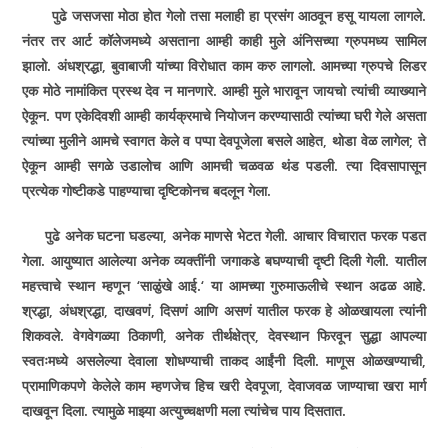
पुढे जसजसा मोठा होत गेलो तसा मलाही हा प्रसंग आठवून हसू यायला लागले.
नंतर तर आर्ट कॉलेजमध्ये असताना आम्ही काही मुले अंनिसच्या ग्रुपमध्य सामिल
झालो. अंधश्रद्धा
,
बुवाबाजी यांच्या विरोधात काम करु लागलो. आमच्या ग्रुपचे लिडर
एक मोठे नामांकित प्रस्थ देव न मानणारे. आम्ही मुले भारावून जायचो त्यांची व्याख्याने
ऐकून. पण एकेदिवशी आम्ही कार्यक्रमाचे नियोजन करण्यासाठी त्यांच्या घरी गेले असता
त्यांच्या मुलीने आमचे स्वागत केले व पप्पा देवपूजेला बसले आहेत
,
थोडा वेळ लागेल
;
ते
ऐकून आम्ही सगळे उडालोच आणि आमची चळवळ थंड पडली. त्या दिवसापासून
प्रत्येक गोष्टीकडे पाहण्याचा दृष्टिकोनच बदलून गेला.
पुढे अनेक घटना घडल्या
,
अनेक माणसे भेटत गेली. आचार विचारात फरक पडत
गेला. आयुष्यात आलेल्या अनेक व्यक्तींनी जगाकडे बघण्याची दृष्टी दिली गेली. यातील
महत्त्वाचे स्थान म्हणून
‘
साळुंखे आई.
‘
या आमच्या गुरुमाऊलीचे स्थान अढळ आहे.
श्रद्धा
,
अंधश्रद्धा
,
दाखवणं
,
दिसणं आणि असणं यातील फरक हे ओळखायला त्यांनी
शिकवले. वेगवेगळ्या ठिकाणी
,
अनेक तीर्थक्षेत्र
,
देवस्थान फिरवून सुद्धा आपल्या
स्वतःमध्ये असलेल्या देवाला शोधण्याची ताकद आईंनी दिली. माणूस ओळखण्याची
,
प्रामाणिकपणे केलेले काम म्हणजेच हिच खरी देवपूजा
,
देवाजवळ जाण्याचा खरा मार्ग
दाखवून दिला. त्यामुळे माझ्या अत्युच्चक्षणी मला त्यांचेच पाय दिसतात.