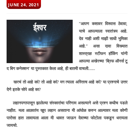
POST
JUNE 24, 2021
PUBLISHED:
‘‘
आपण कशावर विश्वास ठेवावा
,
याचे आपल्याला स्वातंत्र्य आहे.
देव नाही अशी माझी साधी भुमिका
आहे.
‘‘
असा दावा विख्यात
शास्त्रज्ञ स्टीफन हॉकिंग यांनी
आपल्या अखेरच्या
‘
ब्रिफ ऑनर्स टू
द बिग कनेक्शन
‘
या पुस्तकात केला आहे
,
ही बातमी वाचली.
…..
खरचं तो आहे कां
?
तो आहे कां
?
मग त्याला अस्तित्व आहे कां
?
या प्रश्नाचे उत्तर
देणे इतके सोपे आहे का
?
लहानपणापासून झालेल्या संस्कारांचा परिणाम असल्याने असे प्रश्न कधीच पडले
नाहीत. मला आठवतंय खूप लहान असताना मी आंघोळ करुन आल्यावर मला कोणी
पारोसा हात लावायला आला मी धावत जाऊन देवाच्या फोटोला पकडून धरायला
जायचो.