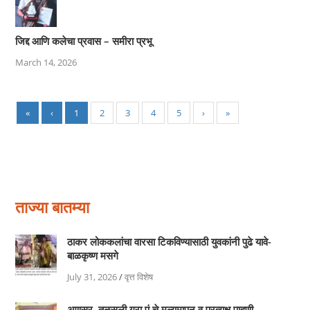
जिद्द आणि कलेचा प्रवास – समीरा प्रभू
March 14, 2026
«
‹
1
2
3
4
5
›
»
ताज्या बातम्या
ठाकर लोककलांचा वारसा टिकविण्यासाठी युवकांनी पुढे यावे-
बाळकृष्ण मसगे
July 31, 2026
/
वृत्त विशेष
अणसुर, तुळसुली ग्रा.पं.चे मूल्यमापन व प्रत्यक्ष पाहणी