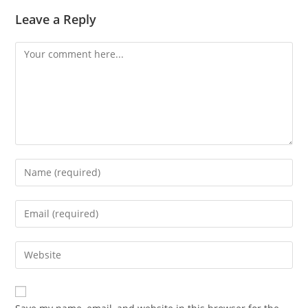
Leave a Reply
Comment
Enter
your
name
Enter
or
your
username
email
Enter
to
address
your
comment
to
website
comment
URL