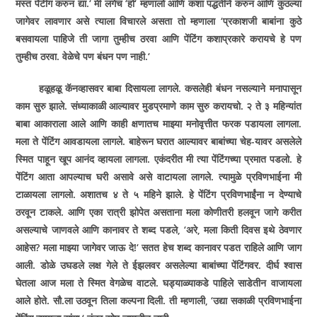
मस्त पेंटींग करुन द्या.
‘
मी लगेच
‘
हो
‘
म्हणालो आणि कशा पद्धतीने करुन आणि कुठल्या
जागेवर लावणार असे त्याला विचारले असता तो म्हणाला
‘
प्रकाशजी बाबांना कुठे
बसवायला पाहिजे ती जागा तुम्हीच ठरवा आणि पेंटिंग कशाप्रकारे करायचे हे पण
तुम्हीच ठरवा. वेळेचे पण बंधन पण नाही.
‘
हळूहळू कॅनव्हासवर बाबा दिसायला लागले. कसलेही बंधन नसल्याने मनापासून
काम सुरु झाले. संध्याकाळी आल्यावर मुडप्रमाणे काम सुरु करायचो. २ ते ३ महिन्यांत
बाबा आकाराला आले आणि काही क्षणातच माझ्या मनोवृत्तीत फरक पडायला लागला.
मला ते पेंटिंग आवडायला लागले. बाहेरून घरात आल्यावर बाबांच्या चेह-यावर असलेले
स्मित पाहून खूप आनंद व्हायला लागला. एकंदरीत मी त्या पेंटिंगच्या प्रमात पडलो. हे
पेंटिंग आता आपल्याच घरी असावे असे वाटायला लागले. त्यामुळे प्रविणभाईना मी
टाळायला लागलो. अशातच ४ ते ५ महिने झाले. हे पेंटिंग प्रविणभाईंना न देण्याचे
ठरवून टाकले. आणि एका रात्री झोपेत असताना मला कोणीतरी हलवून जागे करीत
असल्याचे जाणवले आणि कानावर ते शब्द पडले
, ‘
अरे
,
मला किती दिवस इथे ठेवणार
आहेस
?
मला माझ्या जागेवर जाऊ दे!
‘
सतत हेच शब्द कानावर पडत राहिले आणि जाग
आली. डोळे उघडले लक्ष गेले ते ईझलवर असलेल्या बाबांच्या पेंटिंगवर. दीर्घ श्वास
घेतला आज मला ते स्मित वेगळेच वाटले. घड्याळ्याकडे पाहिले साडेतीन वाजायला
आले होते. सौ.ला उठवून तिला कल्पना दिली. ती म्हणाली
, ‘
उद्या सकाळी प्रविणभाईना