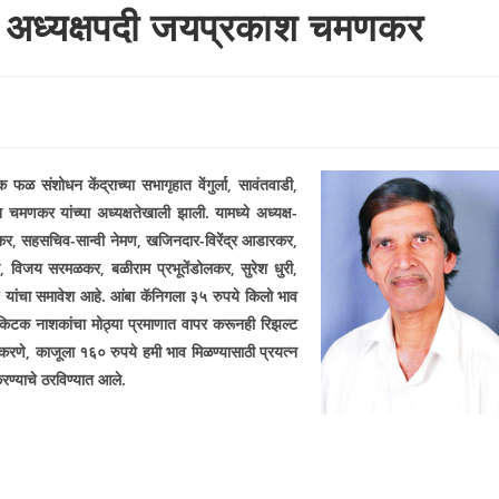
या अध्यक्षपदी जयप्रकाश चमणकर
फळ संशोधन केंद्राच्या सभागृहात वेंगुर्ला
,
सावंतवाडी
,
मणकर यांच्या अध्यक्षतेखाली झाली. यामध्ये अध्यक्ष-
कर
,
सहसचिव-सान्वी नेमण
,
खजिनदार-विरेंद्र आडारकर
,
,
विजय सरमळकर
,
बळीराम प्रभूतेंडोलकर
,
सुरेश धुरी
,
ई यांचा समावेश आहे. आंबा कॅनिगला ३५ रुपये किलो भाव
किटक नाशकांचा मोठ्या प्रमाणात वापर करूनही रिझल्ट
 करणे
,
काजूला १६० रुपये हमी भाव मिळण्यासाठी प्रयत्न
रण्याचे ठरविण्यात आले.