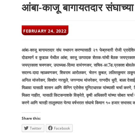
आंबा-काजू बागायतदार संघाच्
POST
FEBRUARY 24, 2022
PUBLISHED:
आंबा-काजू बागायतदार संघ स्थापन करण्यासाठी २१ फेब्रुवारी रोजी प्रादेशिक 
दोडामार्ग व कुडाळ येथील आंबा
,
काजू उत्पादक शेतक-यांची बैठक जयप्रकाश च
जयप्रकाश चमणकर
,
उपाध्यक्ष-दिव्या वायंगणकर
,
सचिव-अॅड.प्रकाश बोवले
सदस्य-दादा म्हाळवणकर
,
शिवराम आरोलकर
,
चेतन कुबल
,
ललितकुमार ठाकूर
अनिल मांजरेकर
,
किशोर नरसुले
,
जगन्नाथ मांजरेकर
,
रत्नदीप धुरी
,
बाळा देसा
मिळावा यासाठी शासन आणि कॅनिग प्रोसेस युनिटधारक यांच्याशी चर्चा करणे
,
मिळत नाहीत
,
यासाठी किटकनाशके विक्रेते
,
कृषी अधिकारी यांच्या सोबत चर्चा
करणे आणि चारही तालुक्यात येत्या वर्षभरात संघाचे किमान १० हजार सभासद क
Share this:
Twitter
Facebook