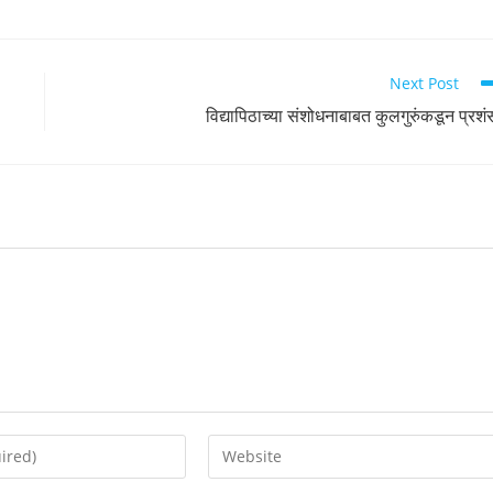
Next Post
विद्यापिठाच्या संशोधनाबाबत कुलगुरुंकडून प्रशं
Enter
your