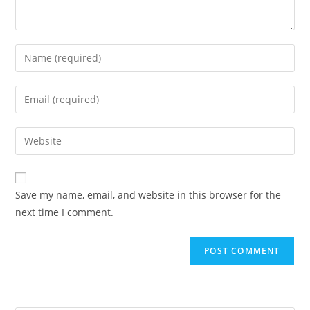
Enter
your
name
Enter
or
your
username
email
Enter
to
address
your
comment
to
website
comment
URL
Save my name, email, and website in this browser for the
(optional)
next time I comment.