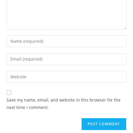
Enter
your
name
Enter
or
your
username
email
Enter
to
address
your
comment
to
website
comment
URL
Save my name, email, and website in this browser for the
(optional)
next time I comment.