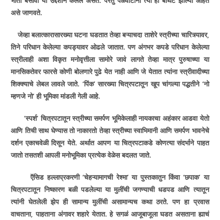
भीती बसावी या उद्देशाने केलेले असते. परंतु पळवाटांनी त्या ही बोथट झाल्या आहेत
असे जाणवते.
जेव्हा बलात्कारासारख्या घटना घडतात तेव्हा बऱ्याचदा ताशेरे स्त्रीच्या चारित्र्यावर,
तिने परिधान केलेल्या कपड्यावर ओढले जातात. पण अंगभर कपडे परिधान केलेल्या
स्त्रीलाही अशा विकृत मनोवृत्तीला सामोरे जावे लागते तेव्हा मात्र पुरुषाच्या या
मानसिकतेवर फारसे कोणी बोलणारे पुढे येत नाही आणि जे येतात त्यांना स्त्रीवादीच्या
शिक्क्याचे लेबल लावले जाते. ‘पिंक’
सारख्या चित्रपटातून खूप चांगल्या पद्धतीने ‘नो
म्हणजे नो’ ही भूमिका मांडली गेली आहे.
‘स्पर्श’ चित्रपटातून स्त्रीच्या समर्पण भूमिकेलाही नायकाचा अहंकार आडवा येतो
आणि तिची साथ घेण्यास तो नाकारतो तेव्हा स्त्रीच्या स्वाभिमानी आणि समर्पण भावनेचे
दर्शन एकाचवेळी दिसून येते. अर्थात आपण या चित्रपटाकडे कोणत्या संदर्भाने पाहत
जातो तसतशी आपली मनोभूमिका प्रत्येक वेळेस बदलत जाते.
ऍसिड हल्लाप्रकरणी ‘चेहऱ्यामागची रेश्‍मा’ या पुस्तकातुन किंवा ‘छपाक’ या
चित्रपटातून निष्कारण बळी पडलेल्या या मुलींची जगण्याची धडपड आणि त्यातून
त्यांनी घेतलेली झेप ही सामान्य मुलींची असामान्यच कथा ठरते. पण हा प्रवास
वाचताना, पाहताना अंगावर शहारे येतात. हे सगळं आजूबाजूला घडत असताना ह्याचं