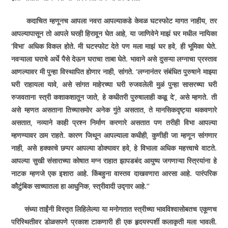
कदाचित म्हणूनच आपला नवरा आपल्याकडे केवळ घटस्फोट मागत नाहीय, तर
आपल्यापासून तो आपले घरही हिरावून घेत आहे, या जाणिवेने माझं घर मधील नायिका
‘विभा’ अधिक विकल होते. मी घटस्फोट देते पण मला माझं घर हवे, ही भूमिका घेते.
नवऱ्याला घराचे अर्धे पैसे देऊन घराचा ताबा घेते. भावाने असे दुसऱ्या लग्नाचा प्रस्ताव
आणल्यावर मी पुन्हा विस्थापित होणार नाही, सांगते. ‘लग्नानंतर संबंधित पुरुषाने माझ्या
घरी राहायला यावे, असे सांगत माहेरच्या घरी रुजवलेली मुळं पुन्हा सासरच्या घरी
रुजवताना स्त्री कशाकशातून जाते, हे कधीतरी पुरुषालाही कळू दे’, असे म्हणते. ती
असे म्हणत असताना तिच्यासमोर अनेक गुंते असतात, ते मानसिकदृष्ट्या थकवणारे
असतात, नव्याने काही प्रश्‍न निर्माण करणारे असतात पण तरीही विभा आपल्या
म्हणण्यावर ठाम राहते. कारण जिथून आपल्याला कधीही, कुणीही जा म्हणून सांगणार
नाही, असे हक्काचे छप्पर आपल्या डोक्यावर हवे, हे विभाला अधिक महत्त्वाचे वाटते.
आपल्या सुखी संसाराच्या कोषात मग्न राहात झापडबंद आयुष्य जगणाऱ्या स्त्रियांना हे
नाटक म्हणजे एक इशारा आहे. किंबहुना वास्तव दाखवणारा आरसा आहे. पारंपरिक
कौटुंबिक साच्यातला हा आधुनिक, स्त्रीवादी उद्गार आहे.“
संध्या ताईंनी विस्तृत लिहिलेल्या या मनोगतात स्त्रीच्या भावविश्‍वासोबतच एकूणच
परिस्थितीवर डोळसपणे प्रकाश टाकणारी ही एक हृदयस्पर्शी कलाकृती मला भावली.