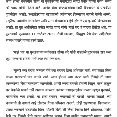
चर्चा झाली नसल्याचे शल्य या पुस्तकाच्या मनोगतात जयंत पवार यांच्या पत्नी संध्या
नरे पवार यांनी मांडले आहे. अनेक वेळा कष्टकऱ्यांच्या माथी विस्थापन हे पाचवीला
पूजलेलेच असते. स्थलांतराच्या नावाखाली त्यांच्यावर विस्थापन लादले गेलेले असते.
स्त्रीच्या बाबतीत लग्नानंतर आणि लग्न मोडताना बाईचे होणारे एक प्रकारे विस्थापनच
असते. हा मुद्दा अधोरेखित करीत जयंत पवार यांनी ‘माझं घर’ हे नाटक लिहिले आहे. या
पुस्तकाचे प्रकाशन 11 सप्टेंबर 2022 रोजी मालवण, सिंधुदुर्ग येथे जेष्ठ साहित्यिक
रंगनाथ पठारे यांच्या हस्ते झाले.
‘माझं घर’ या पुस्तकाच्या मनोगतात संध्या नरे यांनी मांडलेले पुस्तकाचे सार मला
खूप महत्त्वाचे वाटते. मनोगतात त्या म्हणतात-
“मुलगी ज्या घरात जन्माला येते त्या घरावर तिचा अधिकार नाही, त्या घरात तिला
कायम परक्याचं धन मानले जाते. लग्न होऊन ज्या घरात जाते तिथेही ती जागा
सासऱ्यांच्या किंवा नवऱ्याच्या मालकीची. अगदी नवरा बायको दोघांनी मिळून, कर्ज काढून
घर घेतलेले असले तरी अपवाद वगळता घराच्या कागदपत्रांवर मालक म्हणून पुरुषाचे,
नवऱ्याचेच नाव असते. या अशा घरावर, ज्यासाठी ती खपते, खस्ता काढते, त्या
नवऱ्याची ती बायको आहे तोवरच तिचा अधिकार असतो. तोही राहाण्याचा, निवाऱ्याचा.
एकदा नवऱ्याने घटस्फोट दिला, पोटगी दिली की तिचा निवारा तिने शोधायचा. माहेरी
गेली तर तिथेही तिचे स्थान आश्रित म्हणून किंवा वाढीव जबाबदारी म्हणून. अगदी