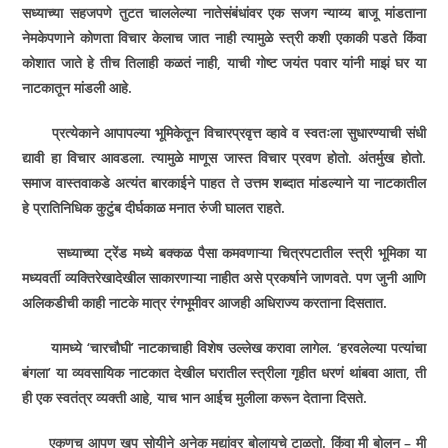
सध्याच्या सहजपणे तुटत चाललेल्या नातेसंबंधांवर एक सजग न्याय्य बाजू मांडताना
नेमकेपणाने कोणता विचार केलाच जात नाही त्यामुळे स्त्री कशी एकाकी पडते किंवा
कोशात जाते हे तीच तिलाही कळतं नाही, याची गोष्ट जयंत पवार यांनी माझं घर या
नाटकातून मांडली आहे.
प्रत्येकाने आपापल्या भूमिकेतून विचारप्रवृत्त व्हावे व स्वतःला सुधारण्याची संधी
द्यावी हा विचार आवडला. त्यामुळे माणूस जास्त विचार प्रवण होतो. अंतर्मुख होतो.
समाज वास्तवाकडे अत्यंत बारकाईने पाहत ते उत्तम शब्दात मांडल्याने या नाटकातील
हे प्रातिनिधिक कुटुंब दीर्घकाळ मनात रुंजी घालत राहते.
सध्याच्या ट्रेंड मध्ये बक्कळ पैसा कमवणाऱ्या चित्रपटातील स्त्री भूमिका या
मध्यवर्ती व्यक्तिरेखादेखील साकारणाऱ्या नाहीत असे प्रकर्षाने जाणवते. पण जुनी आणि
अलिकडीची काही नाटके मात्र रंगभूमीवर आजही अधिराज्य करताना दिसतात.
यामध्ये ‘चारचौघी’ नाटकाचाही विशेष उल्लेख करावा लागेल. ‘हरवलेल्या पत्यांचा
बंगला’ या व्यवसायिक नाटकात देखील घरातील स्त्रीला गृहीत धरणं थांबवा आता, ती
ही एक स्वतंत्र व्यक्ती आहे, याच भान आईच मुलीला करून देताना दिसते.
एकूणच आपण खूप सोयीने अनेक मुद्यांवर बोलायचे टाळतो. किंवा मी बोलून – मी