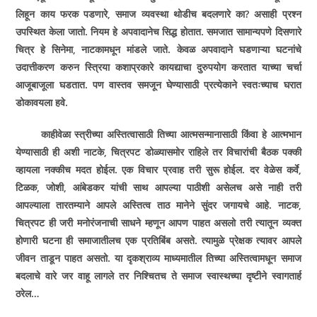
लिहून काय फरक पडणारे, समाज व्यवस्था थोडीच बदलणारे का? असाही प्रश्‍न
उपस्थित केला जातो. नियम हे अपवादानेच सिद्ध होतात. समजात सामान्यपणे दिसणारे
चित्र हे सिनेमा, नाटकामधून मांडले जाते. केवळ अपवादाने घडणाऱ्या घटनांचे
उदात्तीकरण करुन स्त्रिया कशाप्रकारे कायद्याचा दुरुपयोग करतात याच्या चर्चा
आजूबाजूला घडतात. पण वास्तव समजून घेण्यासाठी प्रत्येकाने स्वतःच्याच घरात
डोकावयला हवे.
काहीवेळा स्त्रीच्या अस्तित्वासाठी तिच्या आत्मसन्मानासाठी किंवा हे आत्मभान
येण्यासाठी ही अशी नाटके, चित्रपट डोळ्यासमोर राहिले तर विचारांची बैठक पक्की
व्हायला नक्कीच मदत होईल. एक विचार प्रवाह तरी सुरू होईल. दर वेळेस कर्वे,
टिळक, जोशी, आंबेडकर यांची साथ आपल्या पाठीशी असेलच असे नाही तरी
आपल्याला तारतम्याने आपले अस्तित्व ताठ मानेने सुंदर जगायचे आहे. नाटक,
चित्रपट ही जरी मनोरंजनाची साधने म्हणून आपण पाहत असलो तरी त्यातून व्यक्त
होणारी घटना ही समाजातीलच एक प्रतिबिंब असते. त्यामुळे प्रेक्षक त्यावर आपले
जीवन ताडून पाहत असतो. या दृकश्राव्य माध्यमातील तिच्या अस्तित्वामधून समाज
बदलाचे वारे जर वाहू लागले तर निश्‍चितच ते समाज स्वास्थच्या दृष्टीने स्वागतार्ह
ठरेल…