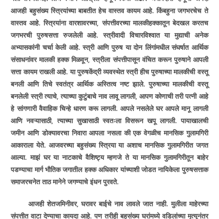
आजही बहुसंख्य स्त्रियांच्या बाबतीत हेच वास्तव कायम आहे. किंबहुना जगभरचेच ते
वास्तव आहे. स्त्रियांना वारशावरच्या, संपत्तीवरच्या मालकीहक्कातून बेदखल करतच
जगभरची पुरुषसत्ता रुजलेली आहे. स्त्रीवादी विचारविश्‍वात या मुद्याची अनेक
अभ्यासकांनी चर्चा केली आहे. स्त्री आणि पुरुष या दोन लिंगांमधील संघर्षात आर्थिक
संसाधनांवर मालकी हक्क मिळवून, स्त्रीला संपत्तीपासून वंचित करून पुरुषाने आपली
सत्ता कायम राखली आहे. या पुरुषकेंद्री व्यवस्थेत स्त्री हीच पुरुषाच्या मालकीची वस्तू
बनली आणि तिचे स्वतंत्र आर्थिक अस्तित्व नष्ट झाले. पुरुषाच्या मालकीची वस्तू
बनलेली स्त्री त्याचे, त्याच्या कुटुंबाचे नाव लावू लागली, आपण कोणाची तरी पत्नी आहे
हे सांगणारी वैवाहिक चिन्हे धारण करू लागली. आपले नसलेले घर आपले मानू लागली
आणि नवऱ्यासाठी, त्याच्या सुखासाठी स्वतःला विसरून खपू लागली. पायाखालची
जमीन आणि डोक्यावरचा निवारा आपला नसला की एक वेगळीच मानसिक गुलामगिरी
आकाराला येते. आजवरच्या बहुसंख्य स्त्रिया या अशाच मानसिक गुलामगिरीत जगत
आल्या. माझं घर या नाटकाचे वैशिष्ट्य म्हणजे ते या मानसिक गुलामगिरीतून बाहेर
पडण्याचा मार्ग भौतिक जगातील हक्क अधिकार यांच्याशी जोडत नायिकेला पुरुषसत्ताक
समाजरचनेत ताठ मानेने जगण्याचे इंधन पुरवते.
आजही शेतजमिनीवर, घरावर बाईचे नाव लावले जात नाही. मुलीला माहेरच्या
संपत्तीत वाटा देण्याचा कायदा आहे. पण तरीही बहुसंख्य घरांमध्ये वडिलांच्या मृत्यूनंतर