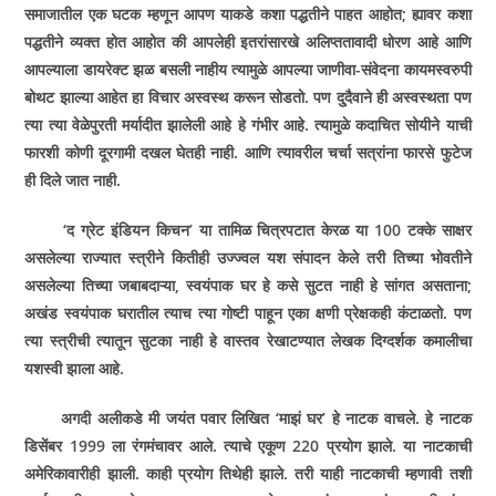
समाजातील एक घटक म्हणून आपण याकडे कशा पद्धतीने पाहत आहोत; ह्यावर कशा
पद्धतीने व्यक्त होत आहोत की आपलेही इतरांसारखे अलिप्ततावादी धोरण आहे आणि
आपल्याला डायरेक्ट झळ बसली नाहीय त्यामुळे आपल्या जाणीवा-संवेदना कायमस्वरुपी
बोथट झाल्या आहेत हा विचार अस्वस्थ करून सोडतो. पण दु्‌दैवाने ही अस्वस्थता पण
त्या त्या वेळेपुरती मर्यादीत झालेली आहे हे गंभीर आहे. त्यामुळे कदाचित सोयीने याची
फारशी कोणी दूरगामी दखल घेतही नाही. आणि त्यावरील चर्चा सत्रांना फारसे फुटेज
ही दिले जात नाही.
‘द ग्रेट इंडियन किचन’ या तामिळ चित्रपटात केरळ या 100 टक्के साक्षर
असलेल्या राज्यात स्त्रीने कितीही उज्ज्वल यश संपादन केले तरी तिच्या भोवतीने
असलेल्या तिच्या जबाबदाऱ्या, स्वयंपाक घर हे कसे सुटत नाही हे सांगत असताना;
अखंड स्वयंपाक घरातील त्याच त्या गोष्टी पाहून एका क्षणी प्रेक्षकही कंटाळतो. पण
त्या स्त्रीची त्यातून सुटका नाही हे वास्तव रेखाटण्यात लेखक दिग्दर्शक कमालीचा
यशस्वी झाला आहे.
अगदी अलीकडे मी जयंत पवार लिखित ‘माझं घर’ हे नाटक वाचले. हे नाटक
डिसेंबर 1999 ला रंगमंचावर आले. त्याचे एकूण 220 प्रयोग झाले. या नाटकाची
अमेरिकावारीही झाली. काही प्रयोग तिथेही झाले. तरी याही नाटकाची म्हणावी तशी