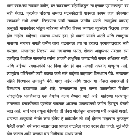
भाऊ स्वतःच्या नावावर जमीन, घर चढवताना बहिणींकडून ‘ना हरकत प्रमाणपत्रा’ वर
सही घेतात. प्रत्येक नांदत्या लग्नात घटस्फोटाची शक्यता कायम एका कोपऱ्यात
स्तब्धपणे उभी असते. स्त्रियांना याची नकळत जाणीव असते. त्यामुळेच कायदा
असूनही भावाबरोबर भांडून माहेरच्या संपत्तीत हिस्सा घ्यायला बहुसंख्य स्त्रिया तयार
होत नाहीत. माहेरचा, भावाचा आधार हवा, ही भावना यामागे असते आणि त्यातूनच
भावाच्या नावावर सगळी जमीन-जागा चढवायला त्या ना हरकत प्रमाणपत्रावर सही
करतात. लग्नानंतर स्त्रिया ज्या नवऱ्याच्या घरात, शेतात आयुष्यभर राबतात त्या
एकत्रित वैवाहिक मालमत्तेत त्यांना आजही आधुनिक कायद्यानेही समान अधिकार नाही.
आणि बाईच्या स्वमालकीचे घर किंवा शेत ही बाब आजही अपवाद म्हणूनच आहे.
त्यामुळेच परिस्थिती जशी बदलत जाते तसे बाईच्या वाट्याला विस्थापन येते. सगळ्यात
पहिले विस्थापन लग्नामुळे येते. मात्र माहेर आणि सासर या गोंडस नावाखाली हे
विस्थापन दडवण्यात आले आहे. कन्यादानाला पुण्य मानत पाठवणीच्या विधीला
सांस्कृतिक भावविश्‍वात एक वेगळेच वलय देण्यात आले आहे. माहेरच्या घरापासून
सासरच्या घरापर्यंतच्या प्रत्येक पावलात आपल्या पायाखालची जमीन हिरावून घेतली
जात आहे. याचं भान वधूला येईपर्यंत ती उंबरा ओलांडून सासरच्या घरी आलेली असते.
आपल्या आयुष्याचे नेमके काय होतेय हे कळेपर्यंत ती आई होऊन मातृत्वात गुरफटून
गेलेली असते. वर्ष सरत जातात तसा आपला वाटलेला नवरा परका होत जातो, मुलं मोठी
होत जातात आणि घराच्या चार भिंतींचाच आधार उरतो.