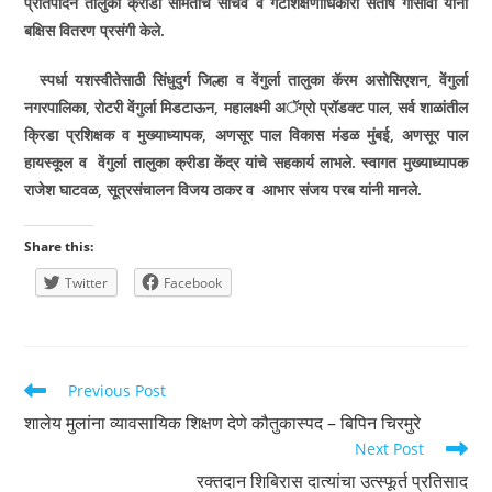
प्रतिपादन तालुका क्रीडा समितीचे सचिव व गटशिक्षणाधिकारी संतोष गोसावी यांनी
बक्षिस वितरण प्रसंगी केले.
स्पर्धा यशस्वीतेसाठी सिंधुदुर्ग जिल्हा व वेंगुर्ला तालुका कॅरम असोसिएशन
,
वेंगुर्ला
नगरपालिका
,
रोटरी वेंगुर्ला मिडटाऊन
,
महालक्ष्मी अॅग्रो
प्रॉडक्ट पाल
,
सर्व शाळांतील
क्रिडा प्रशिक्षक व मुख्याध्यापक
,
अणसूर पाल विकास मंडळ मुंबई
,
अणसूर पाल
हायस्कूल व वेंगुर्ला तालुका क्रीडा केंद्र यांचे सहकार्य लाभले. स्वागत मुख्याध्यापक
राजेश घाटवळ
,
सूत्रसंचालन विजय ठाकर व
आभार संजय परब यांनी मानले.
Share this:
Twitter
Facebook
Read
Previous Post
more
शालेय मुलांना व्यावसायिक शिक्षण देणे कौतुकास्पद – बिपिन चिरमुरे
articles
Next Post
रक्तदान शिबिरास दात्यांचा उत्स्फूर्त प्रतिसाद