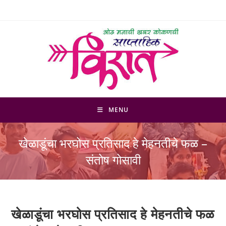
Skip
to
content
MENU
खेळाडूंचा भरघोस प्रतिसाद हे मेहनतीचे फळ –
संतोष गोसावी
खेळाडूंचा भरघोस प्रतिसाद हे मेहनतीचे फळ