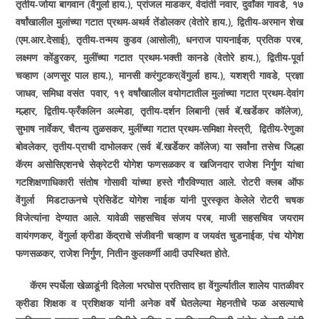
तृतीय-जोया बागवान (वेंगुर्ला हाय.)
,
प्रांजल माडकर
,
वेदांती नवार
,
दुर्वांका गावडे
,
१७
वर्षांखालील मुलांच्या गटात प्रथम-अथर्व तेंडोलकर (वेतोरे हाय.)
,
द्वितीय-अरमान शेख
(एम.आर.देसाई)
,
तृतीय-तन्मय कुडव (आसोली)
,
धनराज पायनाईक
,
प्रतिक परब
,
लक्ष्मण कोंडुरकर
,
मुलींच्या गटात प्रथम-भक्ती कानडे (वेतोरे हाय.)
,
द्वितीय-पूर्वा
चव्हाण (अणसूर पाल हाय.)
,
मानसी करंगुटकर
(
वेंगुर्ला हाय.)
,
यशश्री गावडे
,
प्रज्ञा
जाधव
,
समिधा वसंत पवार
,
१९ वर्षांखालील
वयोगटातील मुलांच्या गटात
प्रथम-देवांग
मल्हार
,
द्वितीय-फ्रँकलिन अल्मेडा
,
तृतीय-दर्शन लिबानी (सर्व बॅ.खर्डेकर कॉलेज)
,
सुभाष नार्वेकर
,
चैतन्य तुळसकर
,
मुलींच्या गटात प्रथम-समिक्षा मेस्त्री
,
द्वितीय-रेणुका
बोवलेकर
,
तृतीय-प्राची दाभोलकर (सर्व बॅ.खर्डेकर कॉलेज) या सर्वांना तसेच जिल्हा
कॅरम असोसिएशनचे सेक्रेटरी योगेश फणसळकर व खजिनदार राजेश निर्गुण यांचा
गटशिक्षणाधिकारी संतोष गोसावी यांच्या हस्ते गौरविण्यात आले. रोटरी क्लब ऑफ
वेंगुर्ला
मिडटाऊनचे प्रेसिडेंट योगेश नाईक यांनी पुरस्कृत केलेले रोटरी चषक
विजेत्यांना देण्यात आले. यावेळी सहसचिव संजय परब
,
माजी सहसचिव जयराम
वायंगणकर
,
वेंगुर्ला क्रीडा केंद्राचे संजीवनी चव्हाण व जयवंत चुडनाईक
,
पंच योगेश
फणसळकर
,
राजेश निर्गुण
,
नितीन कुलकर्णी आदी उपस्थित होते.
कॅरम स्पर्धेला खेळाडूंनी दिलेला भरघोस प्रतिसाद हा वेंगुर्ल्यातील शालेय पातळीवर
क्रीडा शिक्षक व प्रशिक्षक यांनी अनेक वर्षे घेतलेल्या मेहनतीचे फळ असल्याचे