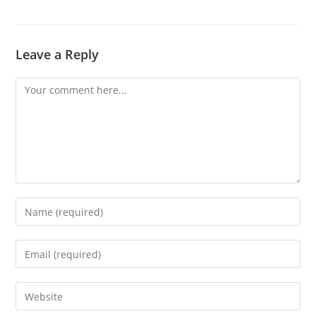
Leave a Reply
Comment
Enter
your
name
Enter
or
your
username
email
Enter
to
address
your
comment