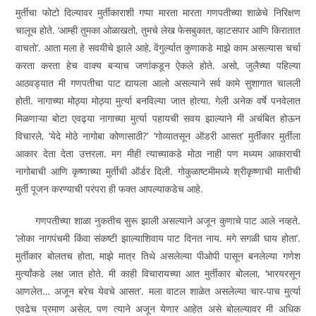
मुर्तीचा फोटो दिल्यावर मुर्तीकाराशी गप्पा मारता मारता गणपतीच्या शाळेचे निरिक्षण
चालूच होते. ‘आम्ही तुमका ओळाखतो, तुमचे लेख फेसबुकात, व्हाटसपार आणि किरातात
वाचतो’. आता मला हे सवयीचे झाले आहे, वेंगुर्ल्यात कुणाकडे माझे काम असल्यास चर्चा
करता करता हेच वाक्य बऱ्याच जणांकडून ऐकले होते. असो, जुलैच्या पहिल्या
आठवड्यात मी गणपतीचा पाट द्यायला आलो असल्याने सर्व कामे सुशागात चालली
होती. नागाच्या मोठ्या मोठ्या मुर्त्या बनविल्या जात होत्या. गेली अनेक वर्षे पनवेलात
मिळणाऱ्या बोटा एवढ्या नागाच्या मुर्त्या पहायची सवय झाल्याने मी अचंबित होऊन
विचारले, ‘येदे मोठे नागोबा कोणासाठी?’ ‘गोव्यातसून ऑडरी आसत’ मुर्तीकार मुर्तीला
आकार देता देता उत्तरला. मग मीही त्याच्याकडे मोठा नाही पण मध्यम आकाराची
नागोबाची आणि कृष्णाच्या मुर्तीची ऑर्डर दिली. गोकुळाष्टमीमध्ये श्रीकृष्णाची मातीची
मुर्ती पूजन करण्याची परंपरा ही फक्त आपल्याकडेच आहे.
गणपतीच्या शाळा नुकतीच सुरू झाली असल्याने अजून कुणाचे पाट आले नव्हते.
‘लोका नागपंचमी किंवा संकष्टी झाल्याशिवाय पाट दिनत नाय. मगे सगळी घाय होता’.
मुर्तीकार बोलतच होता, माझे मात्र तिथे असलेल्या पीओपी पासून बनलेल्या गणेश
मुर्त्यांकडे लक्ष जात होते. मी काही विचारायच्या आत मुर्तीकार बोलला, ‘भारयरसून
आणलेत… अजून बरेच येवचे आसत’. मला वाटल शाळेत असलेल्या चार-पाच मुर्त्या
एवढेच प्रमाण असेल, पण त्याने अजून येणार आहेत असे बोलल्यावर मी अधिक