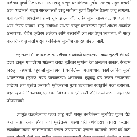
मातीच्या मुर्त्या मिळायच्या. माझा शाडू पासून बनविलेल्या मुर्तीचा आग्रह पाहून दरवर्षी
अशा शाळांमध्ये माझ्या सारख्यांसाठी शाडू मातीच्या मुर्त्या विक्रीस ठेवल्या जावू लागल्या.
मला दरवर्षी गणपतीच्या शाळा सुरू झाल्या की, ‘साहेब मुर्त्या आल्यात… बघायला या’
असा निरोप यायचा. शाडू मातीपेक्षा पीओपी पासून बनविलेल्या मुर्त्या अधिक आकर्षक
असायच्या. विविध कृत्रिम अलंकार आणि वस्त्रांनी त्या लक्ष वेधून घ्यायच्या. मी मात्र
पारंपरिक शाडू माती पासून बनविलेल्या मुर्त्यांचा आग्रह सोडला नाही.
लहानपणी मी बराचकाळ गणपतीच्या शाळांमध्ये घालवलाय. शाळा सुटली की घरी
दप्तर टाकून गणपतीच्या शाळेच्या दारात मुर्तीकार मुर्त्यांना देत असलेला आकार, रंगकाम
निरखून पहायचो. बहुतांशी मुर्त्या हाताने बनविलेल्या असायच्यात, काही ठराविक मुर्त्या
आयटीतल्या (म्हणजे तयार साच्यातल्या) असायच्या. हळूहळू धीर करून गणपतीच्या
शाळेच्या आत प्रवेश करायचो, मुर्तीकाराला मुर्त्या घडवायला स्वखुषीने मदत करायचो.
मदत म्हणजे नितळकाम, प्रायमर (पांढरा रंग) देणे अशी छोटी कामं करून माझा छंद
जोपासायचो.
त्यामुळे तळकोकणात फक्त शाडू माती पासून बनविलेल्या मुर्त्यांचेच पूजन होते
असा माझा समज होता. नवी मुंबईतल्या माझ्या घरी गणेशोत्सव साजरा करताना
तळकोकणातल्या गणेशोत्सवाच्या परंपरा जोपासायचा प्रयत्न करायचो. काही वर्षे माटी