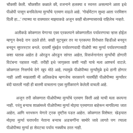
चौकशी केली. चौकशीत कळाले की, वजनाने हलक्या व स्वस्त असल्याने आता इथे
पीओपी पासून बनविलेल्या मुर्त्यांचे प्रमाण वाढले आहे. ‘गोर्व्हमेंटान सुध्दा आता परमिशन
दिली हा…’ त्याच्या या वाक्यावर माझ्याकडे अजून काही बोलण्यासारखे राहिलेच नव्हते.
अलीकडे कोकणात येणाऱ्या एका प्रकल्पाने कोकणातील पर्यावरणाचा ऱ्हास होईल
म्हणून केवढे रान उठले होते. काही युट्यूबर तर या प्रकल्पा विरोधात व्हिडीओ बनवून
बनवून सुपरस्टार बनले. दरवर्षी मुंबईत पर्यावरणवादी पीओपी च्या मुर्त्या पर्यावरणासाठी
कशा घातक आहेत हे ओरडून ओरडून सांगत आहेत, विसर्जनानंतर मुर्त्यांची होणारी
विटंबना पहावत नाही. तरीही इथे जागृकता कशी नाही याचे मला आश्‍चर्य वाटले.
कोकणात निसर्गाचे देणे खुप मोठे आहे, त्यामुळे पीओपीच्या मुर्त्यांमुळे इथे हानी होणार
नाही अशी मखलाशी मी अलिकडेच म्हणजेच सरकारने यावर्षीही पीओपीच्या मुर्त्यांवर
बंदी घातली नाही ही बातमी वाचताना एका मुर्तीकाराने केलेली वाचली आहे.
अजून तरी कोकणात पीओपीच्या मुर्त्यांचे प्रमाण किती आहे याची मला कल्पना
नाही. परंतु बऱ्याच शाळांमध्ये पीओपीच्या मुर्त्या मोठ्या प्रमाणात बाहेरून मागविल्या जात
आहेत, आणि भरभरून येणारे ट्रक दृष्टीस पडत आहेत. कोकणात विशेषत: खेड्यात
मोठ्या मुर्त्या घरापर्यंत नेताना बऱ्याच अडचणींना सामोरे जावे लागते पण त्याला
पीओपीच्या मुर्त्या हा शेवटचा पर्याय नक्कीच ठरत नाही.