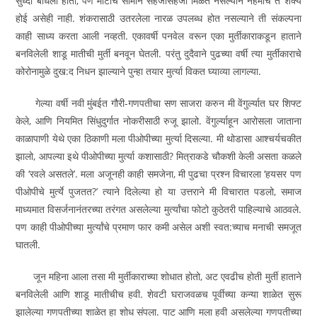
सुध्दा बांधली होती, पण माटीचे सामान सहजासहजी मिळत नसल्याने नेहमीच ते शक्य
होई असेही नाही. शंकरासाठी उतरलेला नारळ उपलब्ध होत नसल्याने ती संकल्पना
काही साध्य करता आली नव्हती. एकावर्षी पनवेल वरून एका मुर्तीकाराकडून हाताने
बनविलेली शाडू मातीची मुर्ती बनवून घेतली. परंतु दुदैवाने पुढच्या वर्षी त्या मुर्तीकाराचे
कोरोनामुळे दुख:द निधन झाल्याने पुन्हा तयार मुर्त्या विकत घ्याव्या लागल्या.
गेल्या वर्षी नवी मुंबईत गौरी-गणपतीचा सण साजरा करुन मी वेंगुर्ल्यात घर शिफ्ट
केले, आणि नियमित सिंधुदुर्गात नोकरीसाठी रुजू झालो. वेंगुर्ल्याहून आरोसला जाताना
काळापाणी येथे एका ठिकाणी मला पीओपीच्या मुर्त्या दिसल्या. मी थोडासा आश्‍चर्यचकीत
झालो, आपल्या इथे पीओपीच्या मुर्त्या कशासाठी? मित्राकडे चौकशी केली असता कळले
की ‘रवले असतले’. मला अजूनही काही समजेना, मी पुढचा प्रश्‍न विचारला ‘हयसर पण
पीओपीचे मुर्त्ये पुजतत?’ त्याने दिलेल्या हो या उत्तराने मी विचारात पडलो, समाज
माध्यमात विसर्जनानंतरच्या तरंगत असलेल्या मुर्त्यांचा फोटो कुठेतरी पाहिल्याचे आठवले.
पण काही पीओपीच्या मुर्त्यांचे प्रमाण फार कमी असेल अशी स्वत:च्याच मनाची समजूत
घातली.
जून महिना आला तसा मी मुर्तीकाराच्या शोधात होतो, अट एवढीच होती मुर्ती हाताने
बनविलेली आणि शाडू मातीचीच हवी. शेवटी घराजवळच पूर्वीच्या कन्या शाळेत सुरू
झालेल्या गणपतीच्या शाळेत हा शोध संपला. पाट आणि मला हवी असलेल्या गणपतीच्या