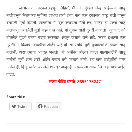
जाता-जाता आठवले म्हणून लिहितो, मी नवी मुंबईत जेंव्हा पहिल्यांदा शाडू
मातीपासून मिळणाऱ्या मुर्तीच्या शोधात होतो तेंव्हा मला एका दुकानात शाडू माती पासून
बनलेली मुर्ती दिसली. लागलीच मी बुक करायला गेलो तर, ‘साहेब ही एकच शाडू
मातीपासून बनलेली मुर्ती माझ्याकडे आहे, मी तुमच्यासाठी दुसरी मागवतो’. दुकानदाराने
बोललेले पुढचे वाक्य माझ्या स्मरणात अजून जशाचे तसे आहे. ‘साहेब इथल्या एका
मुस्लीम भाविकाची दरवर्षीची ऑर्डर आहे ही. गणपतीची मुर्ती पुजायची ती फक्त शाडू
मातीची, असा त्याचा आग्रह असतो’. मी अचंबित होऊन त्याला माझ्यासाठीही शाडू
मातीची मुर्ती आण अशी ऑर्डर देऊन घरी परतलो होतो. दहा-बारा वर्षापूर्वीची गोष्ट
असेल ही, हिन्दू धर्मात असलेले शास्त्र अजूनही आपल्याला समजलेले नाही याचे वाईट
वाटते.
– संजय गोविंद घोगळे, 8655178247
Share this:
Twitter
Facebook