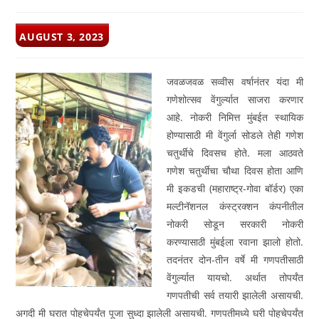
POST
AUGUST 3, 2023
PUBLISHED:
जवळजवळ सव्वीस वर्षानंतर यंदा मी
गणेशोत्सव वेंगुर्ल्यात साजरा करणार
आहे. नोकरी निमित्त मुंबईत स्थायिक
होण्यासाठी मी वेंगुर्ला सोडले तेही गणेश
चतुर्थीचे दिवसच होते. मला आठवते
गणेश चतुर्थीचा चौथा दिवस होता आणि
मी इकडची (महाराष्ट्र-गोवा बॉर्डर) एका
मल्टीनॅशनल कंस्ट्रक्शन कंपनीतील
नोकरी सोडून सरकारी नोकरी
करण्यासाठी मुंबईला रवाना झालो होतो.
तदनंतर दोन-तीन वर्षे मी गणपतीसाठी
वेंगुर्ल्यात यायचो. अर्थात तोपर्यंत
गणपतीची सर्व तयारी झालेली असायची.
अगदी मी घरात पोहचेपर्यंत पूजा सुध्दा झालेली असायची. गणपतीमध्ये घरी पोहचेपर्यंत