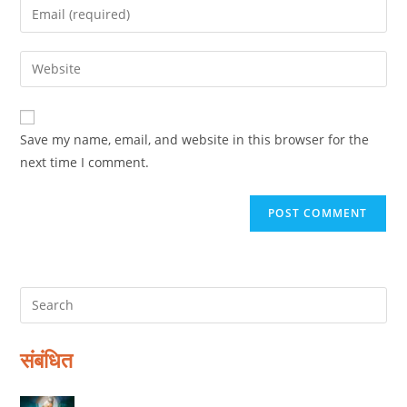
Enter
or
your
username
email
Enter
to
address
your
comment
to
website
comment
URL
Save my name, email, and website in this browser for the
(optional)
next time I comment.
संबंधित