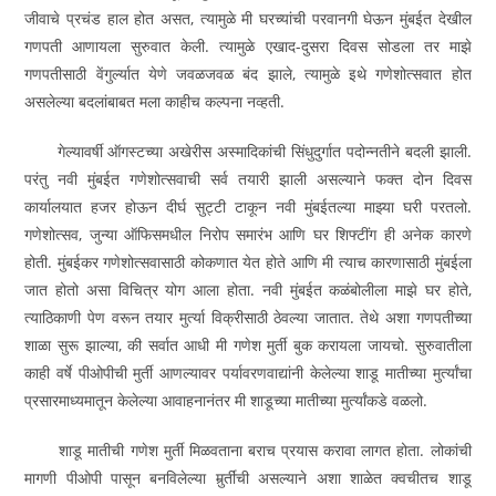
जीवाचे प्रचंड हाल होत असत, त्यामुळे मी घरच्यांची परवानगी घेऊन मुंबईत देखील
गणपती आणायला सुरुवात केली. त्यामुळे एखाद-दुसरा दिवस सोडला तर माझे
गणपतीसाठी वेंगुर्ल्यात येणे जवळजवळ बंद झाले, त्यामुळे इथे गणेशोत्सवात होत
असलेल्या बदलांबाबत मला काहीच कल्पना नव्हती.
गेल्यावर्षी ऑगस्टच्या अखेरीस अस्मादिकांची सिंधुदुर्गात पदोन्नतीने बदली झाली.
परंतु नवी मुंबईत गणेशोत्सवाची सर्व तयारी झाली असल्याने फक्त दोन दिवस
कार्यालयात हजर होऊन दीर्घ सुट्टी टाकून नवी मुंबईतल्या माझ्या घरी परतलो.
गणेशोत्सव, जुन्या ऑफिसमधील निरोप समारंभ आणि घर शिफ्टींग ही अनेक कारणे
होती. मुंबईकर गणेशोत्सवासाठी कोकणात येत होते आणि मी त्याच कारणासाठी मुंबईला
जात होतो असा विचित्र योग आला होता. नवी मुंबईत कळंबोलीला माझे घर होते,
त्याठिकाणी पेण वरून तयार मुर्त्या विक्रीसाठी ठेवल्या जातात. तेथे अशा गणपतीच्या
शाळा सुरू झाल्या, की सर्वात आधी मी गणेश मुर्ती बुक करायला जायचो. सुरुवातीला
काही वर्षे पीओपीची मुर्ती आणल्यावर पर्यावरणवाद्यांनी केलेल्या शाडू मातीच्या मुर्त्यांचा
प्रसारमाध्यमातून केलेल्या आवाहनानंतर मी शाडूच्या मातीच्या मुर्त्यांकडे वळलो.
शाडू मातीची गणेश मुर्ती मिळवताना बराच प्रयास करावा लागत होता. लोकांची
मागणी पीओपी पासून बनविलेल्या मुर्र्तींची असल्याने अशा शाळेत क्वचीतच शाडू