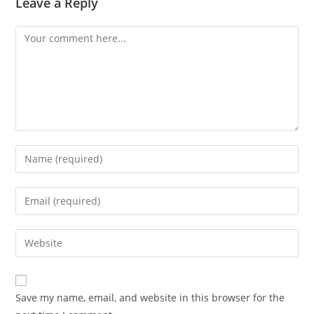
Leave a Reply
Comment
Enter
your
name
Enter
or
your
username
email
Enter
to
address
your
comment
to
website
comment
URL
Save my name, email, and website in this browser for the
(optional)