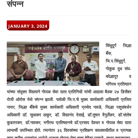
संपन्न
POST
JANUARY 3, 2024
PUBLISHED:
सिंधुदुर्ग जिल्हा
बँक
,
जि.प.सिंधुदुर्ग
,
गोकुळ दुध संघ-
कोल्हापूर व
भगिरथ प्रतिष्ठान
यांच्या संयुक्त विद्यमाने गोपाळ सेवा दाता प्रतिनिधी यांची आढावा बैठक २७ डिसेंबर
रोजी ओरोस येथे संपन्न झाली. यावेळी जि.प.चे मुख्य कार्यकारी अधिकारी प्रजित
नायर
,
जिल्हा बँकेचे मुख्य कार्यकारी अधिकारी प्रमोद गावडे
,
जिल्हा पशुसंवर्धन
अधिकारी डॉ. सुधाकर ठाकुर
,
डॉ. विद्यानंद देसाई
,
डॉ.तुषार वेंगुर्लेकर
,
डॉ.संतोष
कुडतरकर
,
डॉ.गावकर
,
भगीरथ प्रतिष्ठानचे डॉ.प्रसाद देवधर व गोपाळ सेवा दाता
लाभार्थी उपस्थित होते. त्यानंतर ३६ दिवसांच्या प्रशिक्षण कालावधीतील व प्रत्यक्ष
काम करीत असतांना आलेले अनुभव गोपाळ सेवा दाता देवेंद्र पाताडे
,
शुभम कवठणकर
,