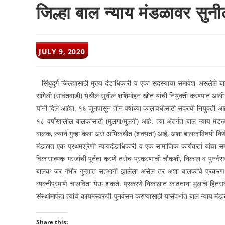
जिल्हा बाल न्याय मंडळावर सुन
POST
JULY 9, 2020
PUBLISHED:
सिंधुदुर्ग जिल्ह्यासाठी मुख्य दंडाधिकारी व एका सदस्याचा समावेश असलेले 
सांगेली (सावंतवाडी) येथील सुनील शशिमोहन खोत यांची नियुक्ती करण्यात आली
यांनी दिले आहेत. १६ जूनपासून तीन वर्षांच्या कालावधीसाठी सदरची नियुक्ती
१८ वर्षांखालील बालकांसाठी (मुलगा/मुलगी) आहे. त्या अंतर्गत बाल न्याय मंड
बालक, ज्याने गुन्हा केला असे अभिकथीत (शक्यता) आहे, अशा बालकांविषयी निर्ण
मंडळात एक प्रथमश्रेणी न्यायदंडाधिकारी व एक सामाजिक कार्यकर्ता यांचा स
विकासात्मक गरजांची पूर्तता करणे तसेच प्रकरणाची चौकशी, निकाल व पुनर्वसन 
बालक जर गंभीर गुन्ह्यात सहभागी झालेला असेल तर अशा बालकांचे प्रकरण बा
व्यक्तीप्रमाणे चालविता येऊ शकते. प्रकरणे निकालात काढताना मुलांचे हितसंब
संस्थांमार्फत त्यांचे कायमस्वरुपी पुनर्वसन करण्यासाठी यासंदर्भात बाल न्याय म
Share this: