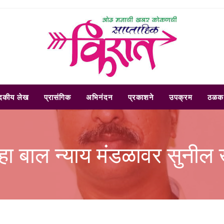
ादकीय लेख
प्रासंगिक
अभिनंदन
प्रकाशने
उपक्रम
ठळक 
्हा बाल न्याय मंडळावर सुनील