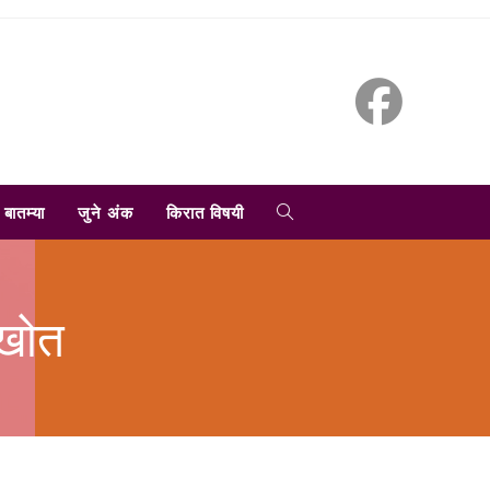
TOGGLE
बातम्या
जुने अंक
किरात विषयी
WEBSITE
 खोत
SEARCH