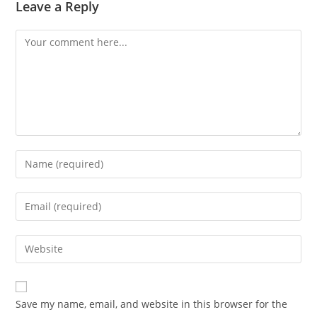
Leave a Reply
Comment
Enter
your
name
Enter
or
your
username
email
Enter
to
address
your
comment
to
website
comment
URL
Save my name, email, and website in this browser for the
(optional)