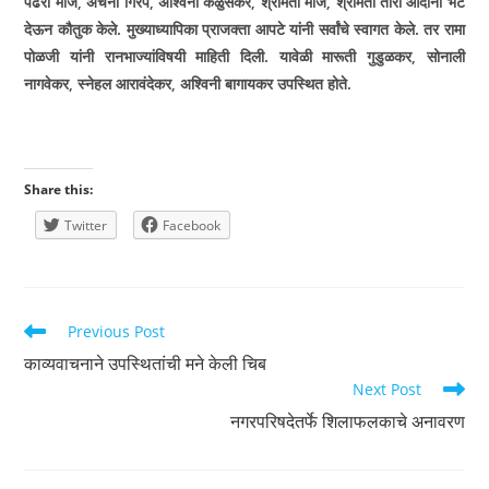
पंढरी मोर्जे
,
अर्चना गिरप
,
अश्विनी केळुसकर
,
श्रीमती मोर्जे
,
श्रीमती तारी आदींनी भेट
देऊन कौतुक केले. मुख्याध्यापिका प्राजक्ता आपटे यांनी सर्वांचे स्वागत केले. तर रामा
पोळजी यांनी रानभाज्यांविषयी माहिती दिली. यावेळी मारूती गुडुळकर
,
सोनाली
नागवेकर
,
स्नेहल आरावंदेकर
,
अश्विनी बागायकर उपस्थित होते.
Share this:
Twitter
Facebook
Read
Previous Post
more
काव्यवाचनाने उपस्थितांची मने केली चिब
articles
Next Post
नगरपरिषदेतर्फे शिलाफलकाचे अनावरण