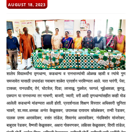
POST
AUGUST 18, 2023
PUBLISHED:
शालेय विद्यार्थ्यांना तृणधान्य
,
कडधान्य व रानभाज्यांची ओळख व्हावी व त्यांचे गुण
समजावेत यासाठी उभादांडा नवाबाग शाळेत प्रदर्शन भरविण्यात आले. यात भारंगी
,
पेवा
,
टाकळा
,
रानउडीद
,
तेरं
,
घोटवेल
,
दिडा
,
लाजाळू
,
गुळवेल
,
फागलं
,
भूईआवळा
,
कुरडू
,
एकपान या रानभाज्या तर नाचणी
,
बाजरी
,
ज्वारी
,
वरी आदी तृणधान्यांसहीत काही मोड
आलेली कडधान्ये मांडण्यात आली होती. प्रदर्शनाला शिक्षण विस्तार अधिकारी सुनिता
भाकरे
,
शा.व्यव.अध्यक्ष अनंत केळुसकर
,
उपाध्यक्ष दत्ताराम कोळंबकर
,
तन्वी रेडकर
,
पालक उत्तम आरावंदेकर
,
वसंत तांडेल
,
शिवानंद आरावंदेकर
,
नंदकिशोर मांजरेकर
,
बाबुराव रेडकर
,
वैष्णवी केळुसकर
,
अक्षरा गोकरणकर
,
लक्षिका केळुसकर
,
दिप्ती तांडेल
,