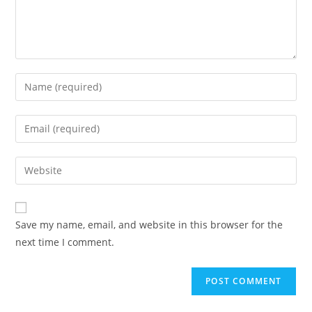
Enter
your
name
Enter
or
your
username
email
Enter
to
address
your
comment
to
website
comment
URL
Save my name, email, and website in this browser for the
(optional)
next time I comment.