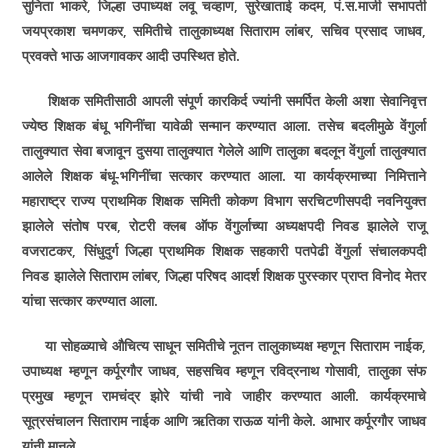
सुनिता भाकरे
,
जिल्हा उपाध्यक्ष लवू चव्हाण
,
सुरेखाताई कदम
,
पं.स.माजी सभापती
जयप्रकाश चमणकर
,
समितीचे तालुकाध्यक्ष सिताराम लांबर
,
सचिव प्रसाद जाधव
,
प्रवक्ते भाऊ आजगावकर आदी उपस्थित होते.
शिक्षक समितीसाठी आपली संपूर्ण कारकिर्द ज्यांनी समर्पित केली अशा सेवानिवृत्त
ज्येष्ठ शिक्षक बंधू भगिनींचा यावेळी सन्मान करण्यात आला. तसेच बदलीमुळे वेंगुर्ला
तालुक्यात सेवा बजावून दुस­या तालुक्यात गेलेले आणि तालुका बदलून वेंगुर्ला तालुक्यात
आलेले शिक्षक बंधू-भगिनींचा सत्कार करण्यात आला. या कार्यक्रमाच्या निमित्ताने
महाराष्ट्र राज्य प्राथमिक शिक्षक समिती कोकण विभाग सरचिटणीसपदी नवनियुक्त
झालेले संतोष परब
,
रोटरी क्लब ऑफ वेंगुर्लाच्या अध्यक्षपदी निवड झालेले राजू
वजराटकर
,
सिंधुदुर्ग जिल्हा प्राथमिक शिक्षक सहकारी पतपेढी वेंगुर्ला संचालकपदी
निवड झालेले सिताराम लांबर
,
जिल्हा परिषद आदर्श शिक्षक पुरस्कार प्राप्त विनोद मेतर
यांचा सत्कार करण्यात आला.
या सोहळ्याचे औचित्य साधून समितीचे नूतन तालुकाध्यक्ष म्हणून सिताराम नाईक
,
उपाध्यक्ष म्हणून कर्पूरगौर जाधव
,
सहसचिव म्हणून रविद्रनाथ गोसावी
,
तालुका संफ
प्रमुख म्हणून रामचंद्र झोरे यांची नावे जाहीर करण्यात आली. कार्यक्रमाचे
सूत्रसंचालन सिताराम नाईक आणि ऋतिका राऊळ यांनी केले. आभार कर्पूरगौर जाधव
यांनी मानले.