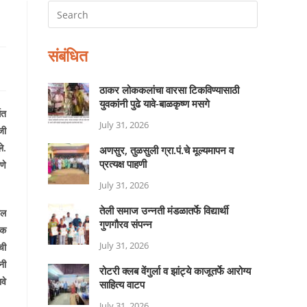
संबंधित
ठाकर लोककलांचा वारसा टिकविण्यासाठी
युवकांनी पुढे यावे-बाळकृष्ण मसगे
गत
July 31, 2026
जी
े.
अणसुर, तुळसुली ग्रा.पं.चे मूल्यमापन व
प्रत्यक्ष पाहणी
णे
July 31, 2026
तेली समाज उन्नती मंडळातर्फे विद्यार्थी
ील
गुणगौरव संपन्न
िक
July 31, 2026
ाची
नी
रोटरी क्लब वेंगुर्ला व झांट्ये काजूतर्फे आरोग्य
वे
साहित्य वाटप
July 31, 2026