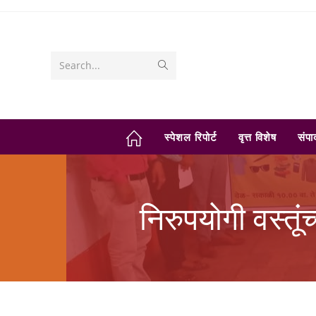
Skip
to
content
Submit
Search...
search
स्पेशल रिपोर्ट
वृत्त विशेष
संप
निरुपयोगी वस्तूं