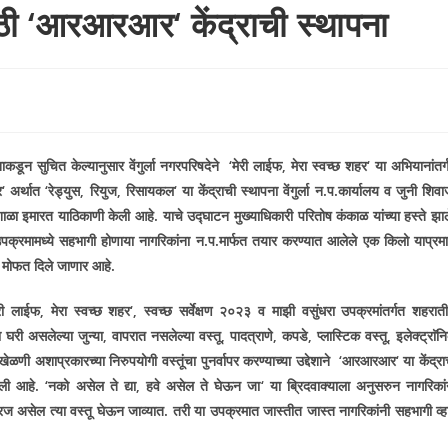
ासाठी ‘आरआरआर‘ केंद्राची स्थापना
नाकडून सुचित केल्यानुसार वेंगुर्ला नगरपरिषदेने
‘
मेरी लाईफ
,
मेरा स्वच्छ शहर
‘
या अभियानांतर्
र
‘
अर्थात
‘
रेड्युस
,
रियुज
,
रिसायकल
‘
या केंद्राची स्थापना वेंगुर्ला न.प.कार्यालय व जुनी शिवा
ाळा इमारत याठिकाणी केली आहे. याचे उद्घाटन मुख्याधिकारी परितोष कंकाळ यांच्या हस्ते झाल
क्रमामध्ये सहभागी होणा­या नागरिकांना न.प.मार्फत तयार करण्यात आलेले एक किलो याप्रमा
मोफत दिले जाणार आहे.
री लाईफ
,
मेरा स्वच्छ शहर
‘,
स्वच्छ सर्वेक्षण २०२३ व माझी वसुंधरा उपक्रमांतर्गत शहरात
ा घरी असलेल्या जुन्या
,
वापरात नसलेल्या वस्तू
,
पादत्राणे
,
कपडे
,
प्लास्टिक वस्तू
,
इलेक्ट्राॅन
खेळणी अशाप्रकारच्या निरुपयोगी वस्तूंचा पुनर्वापर करण्याच्या उद्देशाने
‘
आरआरआर
‘
या केंद्र
ेली आहे.
‘
नको असेल ते द्या
,
हवे असेल ते घेऊन जा
‘
या ब्रिदवाक्याला अनुसरुन नागरिकां
 गरज असेल त्या वस्तू घेऊन जाव्यात. तरी या उपक्रमात जास्तीत जास्त नागरिकांनी सहभागी व्हा