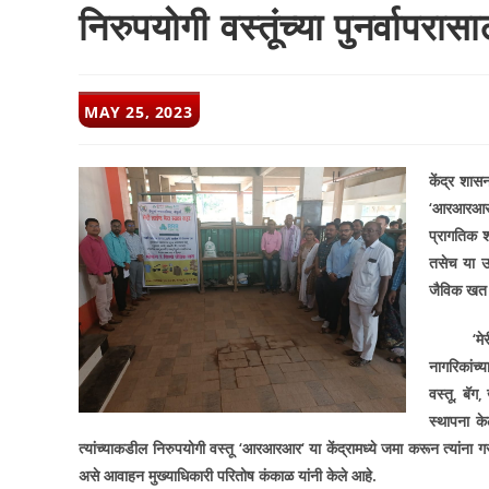
निरुपयोगी वस्तूंच्या पुनर्वापर
POST
MAY 25, 2023
PUBLISHED:
केंद्र शास
‘
आरआरआ
प्रागतिक श
तसेच या उप
जैविक खत 
‘
मे
नागरिकांच्य
वस्तू
,
बॅग
,
स्थापना क
त्यांच्याकडील निरुपयोगी वस्तू
‘
आरआरआर
‘
या केंद्रामध्ये जमा करून त्यांना
असे आवाहन मुख्याधिकारी परितोष कंकाळ यांनी केले आहे.