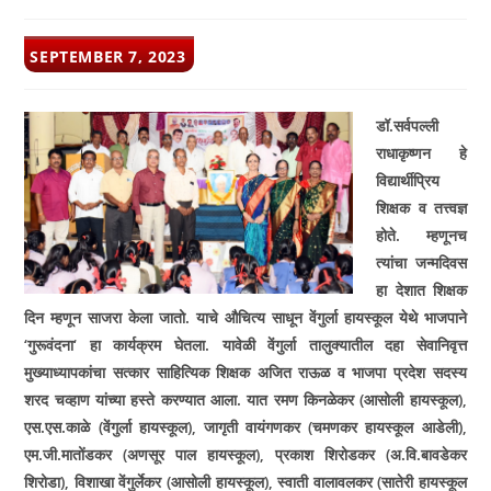
POST
SEPTEMBER 7, 2023
PUBLISHED:
डॉ.सर्वपल्ली
राधाकृष्णन हे
विद्यार्थीप्रिय
शिक्षक व तत्त्वज्ञ
होते. म्हणूनच
त्यांचा जन्मदिवस
हा देशात शिक्षक
दिन म्हणून साजरा केला जातो. याचे औचित्य साधून वेंगुर्ला हायस्कूल येथे भाजपाने
‘
गुरूवंदना
‘
हा कार्यक्रम घेतला. यावेळी वेंगुर्ला तालुक्यातील दहा सेवानिवृत्त
मुख्याध्यापकांचा सत्कार साहित्यिक शिक्षक अजित राऊळ व भाजपा प्रदेश सदस्य
शरद चव्हाण यांच्या हस्ते करण्यात आला. यात रमण किनळेकर (आसोली हायस्कूल)
,
एस.एस.काळे (वेंगुर्ला हायस्कूल)
,
जागृती वायंगणकर (चमणकर हायस्कूल आडेली)
,
एम.जी.मातोंडकर (अणसूर पाल हायस्कूल)
,
प्रकाश शिरोडकर (अ.वि.बावडेकर
शिरोडा)
,
विशाखा वेंगुर्लेकर (आसोली हायस्कूल)
,
स्वाती वालावलकर (सातेरी हायस्कूल