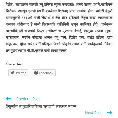
वेतोरे)
,
सावळाराम कांबळी (न्यू इंग्लिश स्कूल उभादांडा)
,
आनंद सावंत (अ.वि.बावडेकर
शिरोडा)
,
अवधूत एनजी (अ.वि.बावडेकर शिरोडा) यांचा समावेश होता. यावेळी वेंगुर्ला
हायस्कूलचे १९६७चे माजी विद्यार्थी व बँक ऑफ इंडियाचे निवृत्त शाखा व्यवस्थापक
प्रकाश नांदोस्कर हे माजी विद्यार्थ्यांचे प्रतिनिधी म्हणून उपस्थित होते. कार्यक्रम
यशस्वीतेसाठी भाजपाचे जिल्हा सरचिटणीस प्रसन्ना देसाई
,
तालुका अध्यक्ष सुहास
गवंडळकर
,
सरपंच संघटना अध्यक्ष पपू परब
,
दिलीप परब
,
वसंत तांडेल
,
दादा
केळुसकर
,
भूषण सारंग यांनी परिश्रम घेतले. पांडुरंग सामंत यांनी कार्यक्रमाचे निवेदन
तर मुख्याध्यापक पी.डी.कांबळे यांनी आभार मानले.
Share this:
Twitter
Facebook
Read
Previous Post
more
वेंगुर्ल्यात सामुदायिकरित्या श्रावणी संस्कार संपन्न
articles
Next Post