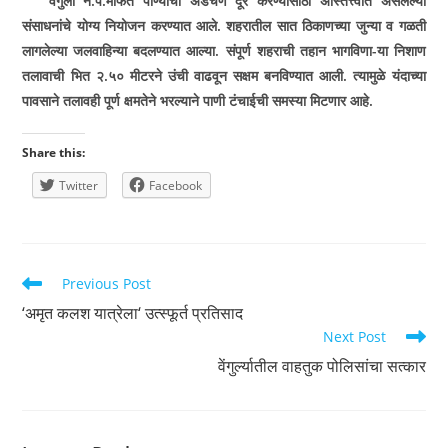
वेंगुर्ला न.प.मार्फत पाण्याची अडचण दूर करण्यासाठी अस्तित्त्वात असलेल्या
संसाधनांचे योग्य नियोजन करण्यात आले. शहरातील सात ठिकाणच्या जुन्या व गळती
लागलेल्या जलवाहिन्या बदलण्यात आल्या. संपूर्ण शहराची तहान
भागविणा­-या निशाण
तलावाची भित २.५० मीटरने उंची वाढवून सक्षम बनविण्यात आली. त्यामुळे यंदाच्या
पावसाने तलावही पूर्ण क्षमतेने भरल्याने पाणी टंचाईची समस्या मिटणार आहे.
Share this:
Twitter
Facebook
Read
Previous Post
more
‘अमृत कलश यात्रेला‘ उत्स्फूर्त प्रतिसाद
articles
Next Post
वेंगुर्ल्यातील वाहतुक पोलिसांचा सत्कार