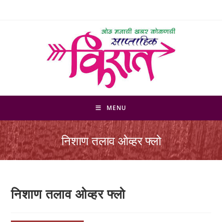
Skip
to
content
MENU
निशाण तलाव ओव्हर फ्लो
निशाण तलाव ओव्हर फ्लो