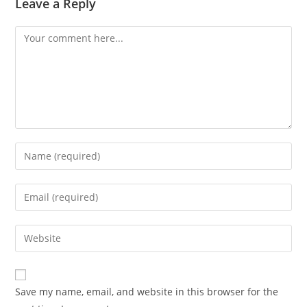
Leave a Reply
Comment
Enter
your
name
Enter
or
your
username
email
Enter
to
address
your
comment
to
website
comment
URL
Save my name, email, and website in this browser for the
(optional)