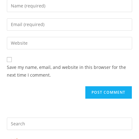
Enter
your
name
Enter
or
your
username
email
Enter
to
address
your
comment
to
website
comment
URL
Save my name, email, and website in this browser for the
(optional)
next time I comment.